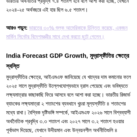
ভারতীয় অর্থনীতির প্রবৃদ্ধি ৭.৪ শতাংশ হবে বলে আশা করা হচ্ছে, যেখানে
২০২৪-২৫ অর্থবছরে এই হার ছিল ৬.৫ শতাংশ।
আরও পড়ুন:
ভারতের ৩০% শুল্ক আমেরিকাকে চিন্তিত করেছে, একজন
মার্কিন সিনেটর বিদেশমন্ত্রীর সাথে দেখা করতে ছুটে গেলেন।
India Forecast GDP Growth
,
মুদ্রাস্ফীতির ক্ষেত্রে
স্বস্তি
মুদ্রাস্ফীতির ক্ষেত্রে, আইএমএফ জানিয়েছে যে খাদ্যের দাম কমানোর ফলে
২০২৫ সালে মুদ্রাস্ফীতি উল্লেখযোগ্যভাবে হ্রাস পেয়েছে এবং ভবিষ্যতে
লক্ষ্যমাত্রার কাছাকাছি ফিরে আসবে বলে আশা করা হচ্ছে। ভারতীয় রিজার্ভ
ব্যাংকের লক্ষ্যমাত্রা ২ শতাংশের ব্যবধানে খুচরা মূল্যস্ফীতি ৪ শতাংশের
মধ্যে রাখা। বৈশ্বিক দৃষ্টিভঙ্গি সম্পর্কে, আইএমএফ ২০২৬ সালে বিশ্বব্যাপী
অর্থনৈতিক প্রবৃদ্ধি ৩.৩ শতাংশ এবং ২০২৭ সালে ৩.২ শতাংশ হওয়ার
পূর্বাভাস দিয়েছে, যেখানে উদীয়মান এবং উন্নয়নশীল অর্থনীতিগুলি ৪