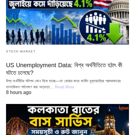
STOCK-MARKET
US Unemployment Data: বিশ্ব অর্থনীতিতে হঠাৎ কী
ঘটতে চলেছে?
বিশ্ব অর্থনীতির গতিপথ কোন দিকে যাচ্ছে—তা বোঝার জন্য মার্কিন যুক্তরাষ্ট্রের শ্রমবাজারের
হালহকিকত পর্যবেক্ষণ করা অত্যন্ত…
Read More
8 hours ago