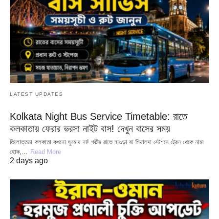
LATEST UPDATES
Kolkata Night Bus Service Timetable: রাতে
কলকাতায় ফেরার ভরসা নাইট বাস! দেখুন বাসের সময়
তিলোত্তমা কলকাতা কখনো ঘুমোয় না! গভীর রাতে হাওড়া বা শিয়ালদা স্টেশনে ট্রেন থেকে নামা
হোক,…
Read More
2 days ago