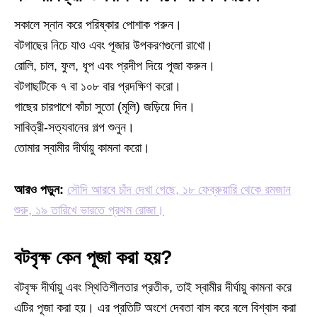
সকালে স্নান করে পরিষ্কার পোশাক পরুন।
বটগাছের নিচে যাও এবং পূজার উপকরণগুলো রাখো।
রোলি, চাল, ফুল, ধূপ এবং প্রদীপ দিয়ে পূজা করুন।
বটগাছটিকে ৭ বা ১০৮ বার প্রদক্ষিণ করো।
গাছের চারপাশে কাঁচা সুতো (মূলি) জড়িয়ে দিন।
সাবিত্রী-সত্যবানের গল্প শুনুন।
তোমার স্বামীর দীর্ঘায়ু কামনা করো।
আরও পড়ুন:
সৌদি আরবে চাঁদ দেখা গেছে, ১৮ ফেব্রুয়ারি থেকে রমজান
শুরু, ১৯ তারিখে ভারতে প্রথম রোজা।
বটবৃক্ষ কেন পূজা করা হয়?
বটবৃক্ষ দীর্ঘায়ু এবং স্থিতিশীলতার প্রতীক, তাই স্বামীর দীর্ঘায়ু কামনা করে
এটির পূজা করা হয়। এর প্রতিটি অংশে দেবতা বাস করে বলে বিশ্বাস করা