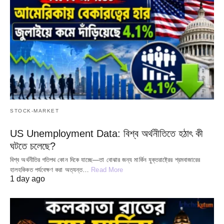
STOCK-MARKET
US Unemployment Data: বিশ্ব অর্থনীতিতে হঠাৎ কী
ঘটতে চলেছে?
বিশ্ব অর্থনীতির গতিপথ কোন দিকে যাচ্ছে—তা বোঝার জন্য মার্কিন যুক্তরাষ্ট্রের শ্রমবাজারের
হালহকিকত পর্যবেক্ষণ করা অত্যন্ত…
Read More
1 day ago