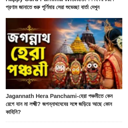
প্রণাম জানাতে গুরু পূর্ণিমার সেরা শুভেচ্ছা বার্তা দেখুন
Jagannath Hera Panchami-হেরা পঞ্চমীতে কেন
রেগে যান মা লক্ষ্মী? জগন্নাথদেবের সঙ্গে জড়িয়ে আছে কোন
কাহিনি?