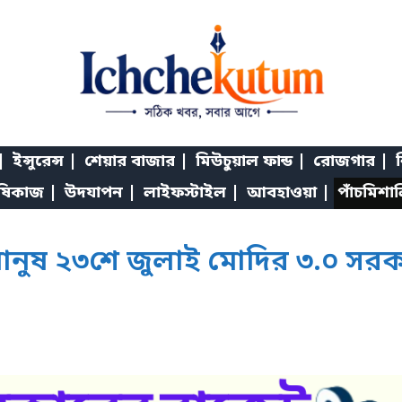
|
ইন্সুরেন্স |
শেয়ার বাজার |
মিউচুয়াল ফান্ড |
রোজগার |
শ
ষিকাজ |
উদযাপন |
লাইফস্টাইল |
আবহাওয়া |
পাঁচমিশা
ানুষ ২৩শে জুলাই মোদির ৩.০ সর