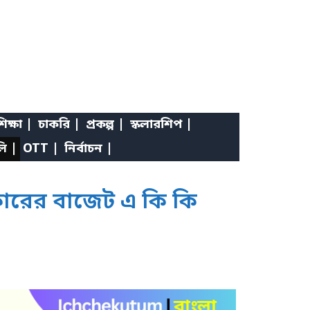
িক্ষা |
চাকরি |
প্রকল্প |
স্কলারশিপ |
লি |
OTT |
নির্বাচন |
কারের বাজেট এ কি কি