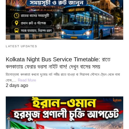
LATEST UPDATES
Kolkata Night Bus Service Timetable: রাতে
কলকাতায় ফেরার ভরসা নাইট বাস! দেখুন বাসের সময়
তিলোত্তমা কলকাতা কখনো ঘুমোয় না! গভীর রাতে হাওড়া বা শিয়ালদা স্টেশনে ট্রেন থেকে নামা
হোক,…
Read More
2 days ago