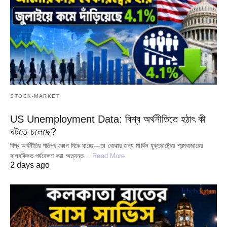
STOCK-MARKET
US Unemployment Data: বিশ্ব অর্থনীতিতে হঠাৎ কী
ঘটতে চলেছে?
বিশ্ব অর্থনীতির গতিপথ কোন দিকে যাচ্ছে—তা বোঝার জন্য মার্কিন যুক্তরাষ্ট্রের শ্রমবাজারের
হালহকিকত পর্যবেক্ষণ করা অত্যন্ত…
Read More
2 days ago