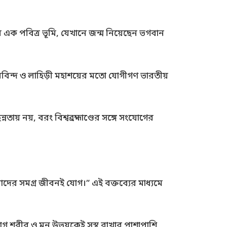
ন এক পবিত্র ভূমি, যেখানে জন্ম নিয়েছেন ভগবান
রবিন্দ ও লাহিড়ী মহাশয়ের মতো যোগীগণ ভারতীয়
তায় নয়, বরং বিশ্বব্রহ্মাণ্ডের সঙ্গে সংযোগের
 আমাদের সমগ্র জীবনই যোগ।” এই বক্তব্যের মাধ্যমে
 শরীর ও মন উভয়কেই সুস্থ রাখার পাশাপাশি