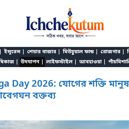
|
ইন্সুরেন্স |
শেয়ার বাজার |
মিউচুয়াল ফান্ড |
রোজগার |
শ
ষিকাজ |
উদযাপন |
লাইফস্টাইল |
আবহাওয়া |
পাঁচমিশা
ga Day 2026: যোগের শক্তি মান
েগঘন বক্তব্য