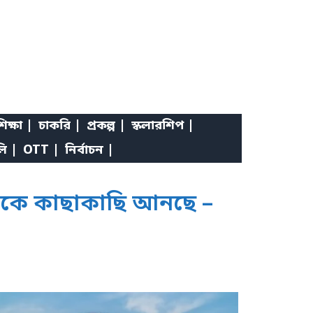
িক্ষা |
চাকরি |
প্রকল্প |
স্কলারশিপ |
লি |
OTT |
নির্বাচন |
ুষকে কাছাকাছি আনছে –