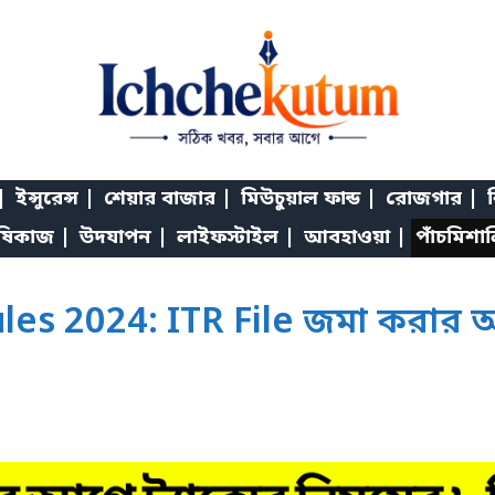
|
ইন্সুরেন্স |
শেয়ার বাজার |
মিউচুয়াল ফান্ড |
রোজগার |
শ
ষিকাজ |
উদযাপন |
লাইফস্টাইল |
আবহাওয়া |
পাঁচমিশা
s 2024: ITR File জমা করার আগে