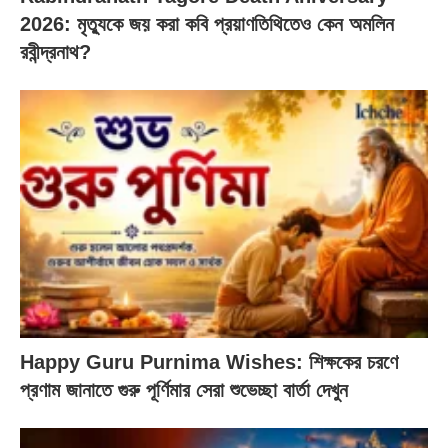
2026: মৃত্যুকে জয় করা কবি প্রয়াণতিথিতেও কেন অমলিন
রবীন্দ্রনাথ?
Happy Guru Purnima Wishes: শিক্ষকের চরণে
প্রণাম জানাতে গুরু পূর্ণিমার সেরা শুভেচ্ছা বার্তা দেখুন