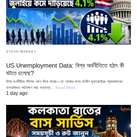
STOCK-MARKET
US Unemployment Data: বিশ্ব অর্থনীতিতে হঠাৎ কী
ঘটতে চলেছে?
বিশ্ব অর্থনীতির গতিপথ কোন দিকে যাচ্ছে—তা বোঝার জন্য মার্কিন যুক্তরাষ্ট্রের শ্রমবাজারের
হালহকিকত পর্যবেক্ষণ করা অত্যন্ত…
Read More
1 day ago