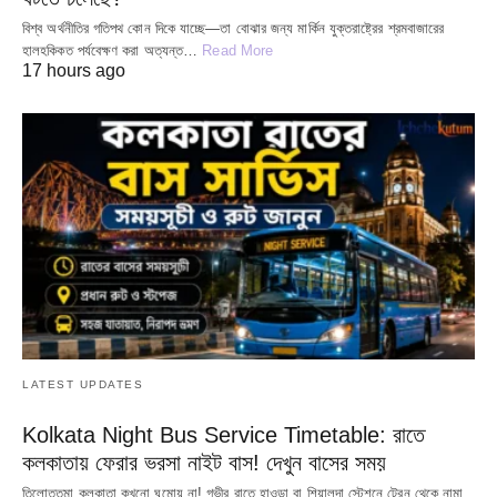
বিশ্ব অর্থনীতির গতিপথ কোন দিকে যাচ্ছে—তা বোঝার জন্য মার্কিন যুক্তরাষ্ট্রের শ্রমবাজারের
হালহকিকত পর্যবেক্ষণ করা অত্যন্ত…
Read More
17 hours ago
LATEST UPDATES
Kolkata Night Bus Service Timetable: রাতে
কলকাতায় ফেরার ভরসা নাইট বাস! দেখুন বাসের সময়
তিলোত্তমা কলকাতা কখনো ঘুমোয় না! গভীর রাতে হাওড়া বা শিয়ালদা স্টেশনে ট্রেন থেকে নামা