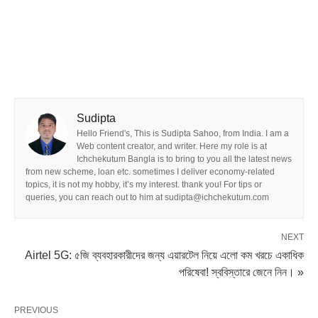
Sudipta
Hello Friend's, This is Sudipta Sahoo, from India. I am a
Web content creator, and writer. Here my role is at
Ichchekutum Bangla is to bring to you all the latest news
from new scheme, loan etc. sometimes I deliver economy-related
topics, it is not my hobby, it’s my interest. thank you! For tips or
queries, you can reach out to him at sudipta@ichchekutum.com
NEXT
Airtel 5G: ৫জি ব্যবহারকারীদের জন্য এয়ারটেল নিয়ে এলো কম খরচে একাধিক
পরিষেবা! স্ববিস্তারে জেনে নিন। »
PREVIOUS