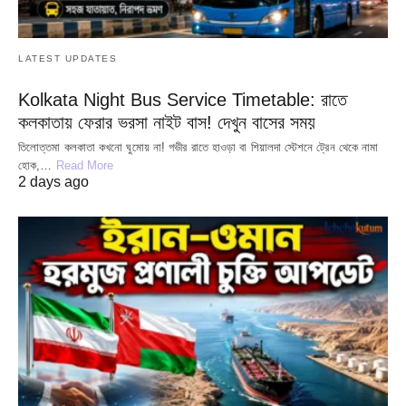
LATEST UPDATES
Kolkata Night Bus Service Timetable: রাতে
কলকাতায় ফেরার ভরসা নাইট বাস! দেখুন বাসের সময়
তিলোত্তমা কলকাতা কখনো ঘুমোয় না! গভীর রাতে হাওড়া বা শিয়ালদা স্টেশনে ট্রেন থেকে নামা
হোক,…
Read More
2 days ago