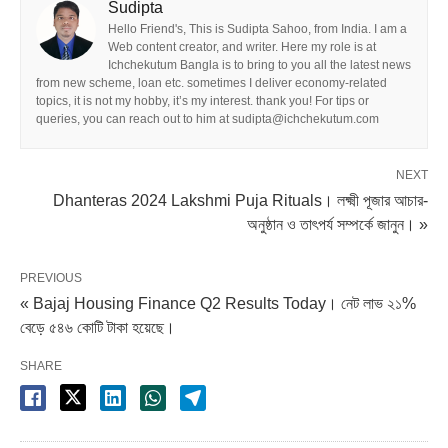
Sudipta
Hello Friend's, This is Sudipta Sahoo, from India. I am a
Web content creator, and writer. Here my role is at
Ichchekutum Bangla is to bring to you all the latest news
from new scheme, loan etc. sometimes I deliver economy-related
topics, it is not my hobby, it’s my interest. thank you! For tips or
queries, you can reach out to him at sudipta@ichchekutum.com
NEXT
Dhanteras 2024 Lakshmi Puja Rituals। লক্ষ্মী পূজার আচার-
অনুষ্ঠান ও তাৎপর্য সম্পর্কে জানুন। »
PREVIOUS
« Bajaj Housing Finance Q2 Results Today। নেট লাভ ২১%
বেড়ে ৫৪৬ কোটি টাকা হয়েছে।
SHARE