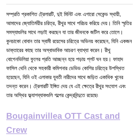
সম্প্রতি প্রকাশিত ট্রেলারটি, দুই মিনিট এবং এগারো সেকেন্ড স্থায়ী,
আমাদের জ্যোতির্ময়ীর চরিত্র, রীথুর সাথে পরিচয় করিয়ে দেয়। তিনি স্মৃতির
সমস্যাগুলির সাথে লড়াই করছেন যা তার জীবনকে জটিল করে তোলে।
কুনচাকো বোবান তার স্বামী রয়েসের চরিত্রে অভিনয় করেছেন, যিনি একজন
ডাক্তারের কাছে তার অস্বাভাবিক আচরণ ব্যাখ্যা করেন। রীথু
বোগেনভিলিয়া ফুলের প্রতি আচ্ছন্ন হয়ে পড়ায় প্লট ঘন হয়। ফাহাদ
ফাসিল থেনি থেকে সহকারী কমিশনার ডেভিড কোশির চরিত্রে উপস্থিত
হয়েছেন, যিনি ওই এলাকার যুবতী নারীদের সাথে জড়িত একাধিক খুনের
তদন্ত করেন। ট্রেলারটি ইঙ্গিত দেয় যে এই ক্ষেত্রে রীথুর সংযোগ এবং
তার অস্থির ফ্ল্যাশব্যাকগুলি গল্পের কেন্দ্রবিন্দুতে রয়েছে৷
Bougainvillea OTT Cast and
Crew