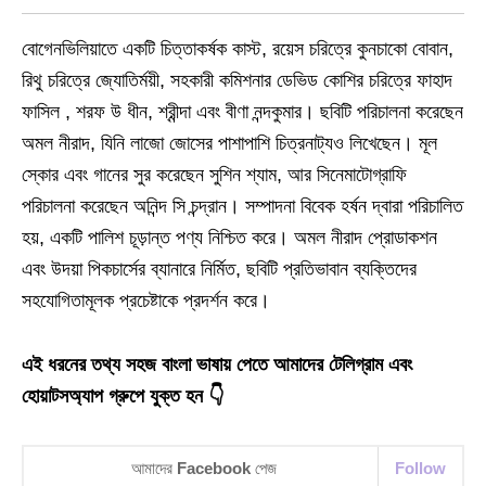
বোগেনভিলিয়াতে একটি চিত্তাকর্ষক কাস্ট, রয়েস চরিত্রে কুনচাকো বোবান,
রিথু চরিত্রে জ্যোতির্ময়ী, সহকারী কমিশনার ডেভিড কোশির চরিত্রে ফাহাদ
ফাসিল , শরফ উ ধীন, শ্রীন্দা এবং বীণা নন্দকুমার। ছবিটি পরিচালনা করেছেন
অমল নীরাদ, যিনি লাজো জোসের পাশাপাশি চিত্রনাট্যও লিখেছেন। মূল
স্কোর এবং গানের সুর করেছেন সুশিন শ্যাম, আর সিনেমাটোগ্রাফি
পরিচালনা করেছেন অনিন্দ সি চন্দ্রান। সম্পাদনা বিবেক হর্ষন দ্বারা পরিচালিত
হয়, একটি পালিশ চূড়ান্ত পণ্য নিশ্চিত করে। অমল নীরাদ প্রোডাকশন
এবং উদয়া পিকচার্সের ব্যানারে নির্মিত, ছবিটি প্রতিভাবান ব্যক্তিদের
সহযোগিতামূলক প্রচেষ্টাকে প্রদর্শন করে।
এই ধরনের তথ্য সহজ বাংলা ভাষায় পেতে আমাদের টেলিগ্রাম এবং
হোয়াটসঅ্যাপ গ্রুপে যুক্ত হন 👇
আমাদের
Facebook
পেজ
Follow