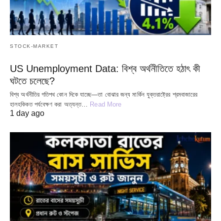
STOCK-MARKET
US Unemployment Data: বিশ্ব অর্থনীতিতে হঠাৎ কী
ঘটতে চলেছে?
বিশ্ব অর্থনীতির গতিপথ কোন দিকে যাচ্ছে—তা বোঝার জন্য মার্কিন যুক্তরাষ্ট্রের শ্রমবাজারের
হালহকিকত পর্যবেক্ষণ করা অত্যন্ত…
Read More
1 day ago