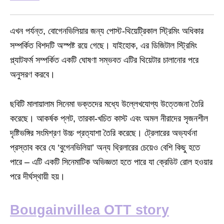
এখন পর্যন্ত, বোগেনভিলিয়ার জন্য পোস্ট-থিয়েট্রিকাল স্ট্রিমিং অধিকার
সম্পর্কিত বিশদটি অস্পষ্ট রয়ে গেছে। যাইহোক, এর ডিজিটাল স্ট্রিমিং
প্ল্যাটফর্ম সম্পর্কিত একটি ঘোষণা সম্ভবত এটির থিয়েটার চালানোর পরে
অনুসরণ করবে।
ছবিটি মালায়ালাম সিনেমা ভক্তদের মধ্যে উল্লেখযোগ্য উত্তেজনা তৈরি
করেছে। আকর্ষক প্লট, তারকা-খচিত কাস্ট এবং অমল নীরাদের সৃজনশীল
দৃষ্টিভঙ্গির সংমিশ্রণ উচ্চ প্রত্যাশা তৈরি করেছে। ট্রেলারের অভ্যর্থনা
প্রস্তাব করে যে ‘বুগেনভিলিয়া’ অন্য থ্রিলারের চেয়েও বেশি কিছু হতে
পারে – এটি একটি সিনেমাটিক অভিজ্ঞতা হতে পারে যা ক্রেডিট রোল হওয়ার
পরে দীর্ঘস্থায়ী হয়।
Bougainvillea OTT story