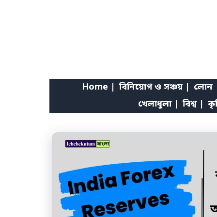
Skip
to
content
Home |
বিনিয়োগ ও সঞ্চয় |
লোন 
খেলাধুলা |
বিশ্ব |
কৃ