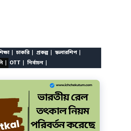
িক্ষা |
চাকরি |
প্রকল্প |
স্কলারশিপ |
লি |
OTT |
নির্বাচন |