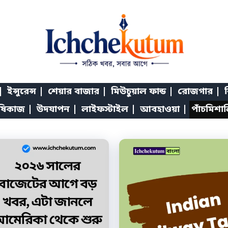
|
ইন্সুরেন্স |
শেয়ার বাজার |
মিউচুয়াল ফান্ড |
রোজগার |
শ
ষিকাজ |
উদযাপন |
লাইফস্টাইল |
আবহাওয়া |
পাঁচমিশা