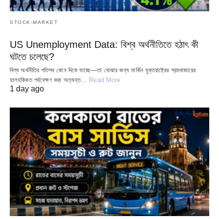
STOCK-MARKET
US Unemployment Data: বিশ্ব অর্থনীতিতে হঠাৎ কী
ঘটতে চলেছে?
বিশ্ব অর্থনীতির গতিপথ কোন দিকে যাচ্ছে—তা বোঝার জন্য মার্কিন যুক্তরাষ্ট্রের শ্রমবাজারের
হালহকিকত পর্যবেক্ষণ করা অত্যন্ত…
Read More
1 day ago