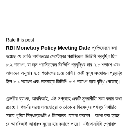
Rate this post
RBI Monetary Policy Meeting Date
প্রতিবেদনে বলা
হয়েছে যে চলতি অর্থবছরের সেপ্টেম্বর প্রান্তিকে জিডিপি প্রবৃদ্ধি ছিল
৮.২ শতাংশ, যা জুন প্রান্তিকের জিডিপি প্রবৃদ্ধির হার ৭.৮ শতাংশ এবং
আমাদের অনুমান ৭.৫ শতাংশের চেয়ে বেশি। মোট মূল্য সংযোজন প্রবৃদ্ধি
ছিল ৮.১ শতাংশ এবং নামমাত্র জিডিপি ৮.৭ শতাংশ হারে বৃদ্ধি পেয়েছে।
কেন্দ্রীয় ব্যাংক, আরবিআই, এই সপ্তাহে একটি মুদ্রানীতি সভা করার কথা
রয়েছে। গভর্নর সঞ্জয় মালহোত্রা ৩ থেকে ৫ ডিসেম্বর পর্যন্ত নির্ধারিত
সভায় গৃহীত সিদ্ধান্তগুলি ৫ ডিসেম্বর ঘোষণা করবেন। আশা করা হচ্ছে
যে আরবিআই আবারও সুদের হার কমাতে পারে। এইচএসবিসি গ্লোবাল