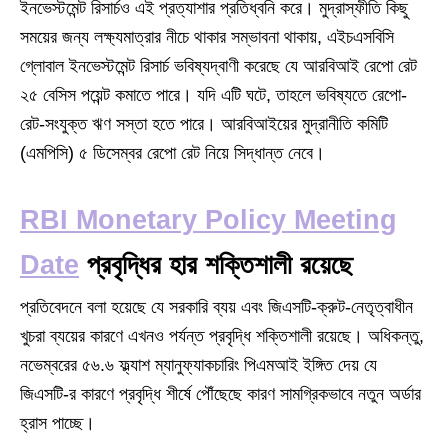
ইনভেস্টমেন্ট রিসার্চও এই প্রত্যাশার প্রতিধ্বনি করে। মুদ্রাস্ফীতি কিছু
সময়ের জন্য লক্ষ্যমাত্রার নীচে থাকার সম্ভাবনা থাকায়, এইচএসবিসি
গ্লোবাল ইনভেস্টমেন্ট রিসার্চ ভবিষ্যদ্বাণী করেছে যে আরবিআই রেপো রেট
২৫ বেসিস পয়েন্ট কমাতে পারে। যদি এটি ঘটে, তাহলে ভবিষ্যতে রেপো-
রেট-সংযুক্ত ঋণ সস্তা হতে পারে। আরবিআইয়ের মুদ্রানীতি কমিটি
(এমপিসি) ৫ ডিসেম্বর রেপো রেট নিয়ে সিদ্ধান্ত নেবে।
RBI Monetary Policy Meeting
Date
প্রবৃদ্ধির হার শক্তিশালী রয়েছে
প্রতিবেদনে বলা হয়েছে যে সরকারি ব্যয় এবং জিএসটি-ক্রুট-নেতৃত্বাধীন
খুচরা ব্যয়ের কারণে এখনও পর্যন্ত প্রবৃদ্ধি শক্তিশালী রয়েছে। অধিকন্তু,
নভেম্বরের ৫৬.৬ ফ্ল্যাশ ম্যানুফ্যাকচারিং পিএমআই ইঙ্গিত দেয় যে
জিএসটি-র কারণে প্রবৃদ্ধি শীর্ষে পৌঁছেছে কারণ সামগ্রিকভাবে নতুন অর্ডার
হ্রাস পাচ্ছে।