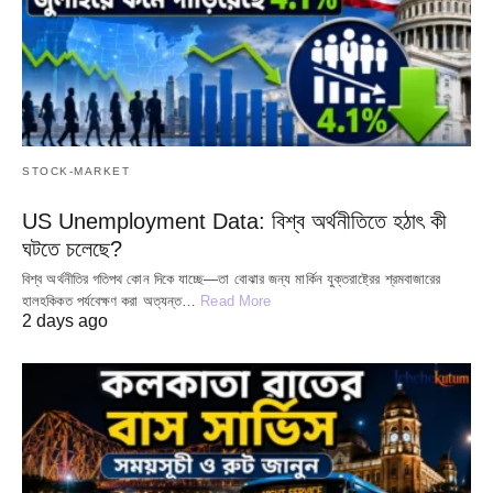
STOCK-MARKET
US Unemployment Data: বিশ্ব অর্থনীতিতে হঠাৎ কী
ঘটতে চলেছে?
বিশ্ব অর্থনীতির গতিপথ কোন দিকে যাচ্ছে—তা বোঝার জন্য মার্কিন যুক্তরাষ্ট্রের শ্রমবাজারের
হালহকিকত পর্যবেক্ষণ করা অত্যন্ত…
Read More
2 days ago