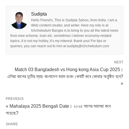
Sudipta
Hello Friend's, This is Sudipta Sahoo, from India. I am a
Web content creator, and writer. Here my role is at
Ichchekutum Bangla is to bring to you all the latest news
from new scheme, loan etc. sometimes I deliver economy-related
topics, it is not my hobby, it’s my interest. thank you! For tips or
queries, you can reach out to him at sudipta@ichchekutum.com
NEXT
Match 03 Bangladesh vs Hong kong Asia Cup 2025।
এশিয়া কাপের তৃতীয় ম্যাচ বাংলাদেশ বনাম হংকং খেলাটি কবে কোথায় অনুষ্ঠিত হবে?
»
PREVIOUS
« Mahalaya 2025 Bengali Date। ২০২৫ সালের মহালয়া কবে
পড়েছে?
SHARE