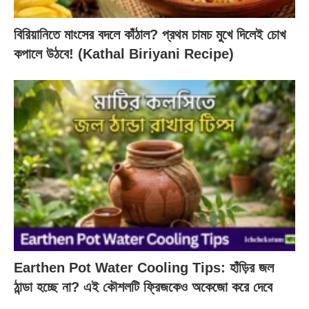
বিরিয়ানিতে মাংসের বদলে কাঁঠাল? প্রথম চামচ মুখে দিলেই চোখ
কপালে উঠবে! (Kathal Biriyani Recipe)
Earthen Pot Water Cooling Tips: হাঁড়ির জল
ঠান্ডা হচ্ছে না? এই কৌশলটি ফ্রিজকেও অকেজো করে দেবে