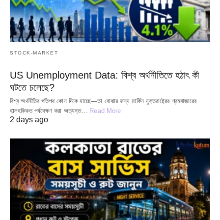
STOCK-MARKET
US Unemployment Data: বিশ্ব অর্থনীতিতে হঠাৎ কী
ঘটতে চলেছে?
বিশ্ব অর্থনীতির গতিপথ কোন দিকে যাচ্ছে—তা বোঝার জন্য মার্কিন যুক্তরাষ্ট্রের শ্রমবাজারের
হালহকিকত পর্যবেক্ষণ করা অত্যন্ত…
Read More
2 days ago