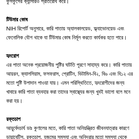
ফুসফুসের ক্যান্সারও প্রতিরোধ করে।
টিউমার কোষ
NIH রিপোর্ট অনুসারে, কারি পাতায় অ্যালকালয়েড, ফ্ল্যাভোনয়েড এবং
ফেনোলিক যৌগ থাকে যা টিউমার কোষ নির্মূল করতে কার্যকর হতে পারে।
হৃদরোগ
এর পাতা অনেক প্রয়োজনীয় পুষ্টির ঘাটতি পূরণে সাহায্য করে। কারি পাতায়
আয়রন, ক্যালসিয়াম, ফসফরাস, প্রোটিন, ভিটামিন-বি২, বি৬ এবং বি১২ এর
মতো পুষ্টি উপাদান পাওয়া যায়। এমন পরিস্থিতিতে, হৃদরোগীদের জন্য
খাবারে কারি পাতা ব্যবহার করা তাদের স্বাস্থ্যের জন্য খুবই ভালো বলে মনে
করা হয়।
রক্তচাপ
আয়ুর্বেদচার্য ডাঃ কুণালের মতে, কারি পাতা অনিয়ন্ত্রিত জীবনযাত্রার কারণে
ডায়াবেটিস, রক্তচাপ, হজমের সমস্যা এবং অনিদ্রার মতো সমস্যা থেকে