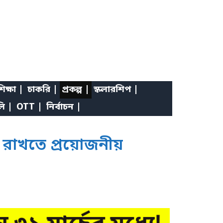
িক্ষা |
চাকরি |
প্রকল্প |
স্কলারশিপ |
লি |
OTT |
নির্বাচন |
 রাখতে প্রয়োজনীয়