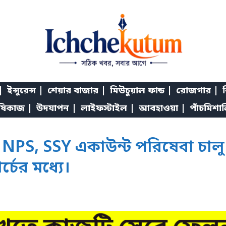
|
ইন্সুরেন্স |
শেয়ার বাজার |
মিউচুয়াল ফান্ড |
রোজগার |
শ
ষিকাজ |
উদযাপন |
লাইফস্টাইল |
আবহাওয়া |
পাঁচমিশা
NPS, SSY একাউন্ট পরিষেবা চালু
চের মধ্যে।