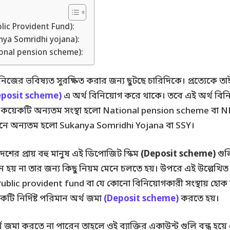
blic Provident Fund):
anya Somridhi yojana):
ional pension scheme):
 নিজের ভবিষ্যত সুরক্ষিত করার জন্য ছুটছে চারিদিকে। প্রত্যেকে 
eposit scheme)
এ অর্থ বিনিয়োগ করে থাকে। তবে এই অর্থ বিনি
য়েকটি অন্যতম সংস্থা হলো National pension scheme বা NPS
ানে অন্যতম হলো Sukanya Somridhi Yojana বা SSY।
দেশের প্রায় বহু মানুষ এই ডিপোজিট স্কিম
(Deposit scheme)
গুল
য় না তার জন্য কিছু নিয়ম মেনে চলতে হয়। উপরে এই উল্লেখিত স্কিম
blic provident fund বা যে কোনো বিনিয়োগকারী সংস্থায় হোক 
কটি নির্দিষ্ট পরিমান অর্থ জমা
(Deposit scheme)
করতে হয়।
ন অর্থ জমা করতে না পারেন তাহলে ওই ব্যাক্তির একাউন্ট গুলি বন্ধ হ