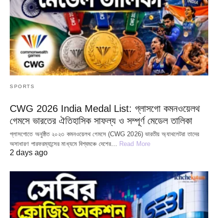
SPORTS
CWG 2026 India Medal List: গ্লাসগো কমনওয়েলথ
গেমসে ভারতের ঐতিহাসিক সাফল্য ও সম্পূর্ণ মেডেল তালিকা
গ্লাসগোতে অনুষ্ঠিত ২০২৩ কমনওয়েলথ গেমসে (CWG 2026) ভারতীয় অ্যাথলেটরা তাদের
অসাধারণ পারফরম্যান্সের মাধ্যমে বিশ্বমঞ্চে দেশের…
Read More
2 days ago