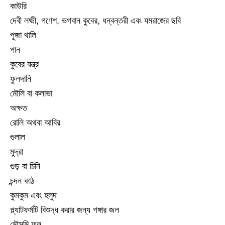
কাউরি
দেবী লক্ষ্মী, গণেশ, ভগবান কুবের, ধন্বন্তরী এবং যমরাজের ছবি
পূজা থালি
পান
কুবের যন্ত্র
ফুলদানি
মৌলি বা কলাভা
অক্ষত
রোলি অথবা আবির
গুলাল
মুদ্রা
গুড় বা চিনি
চন্দন কাঠ
কুমকুম এবং হলুদ
প্ল্যাটফর্মটি বিশুদ্ধ করার জন্য গঙ্গার জল
মৌসুমি ফল