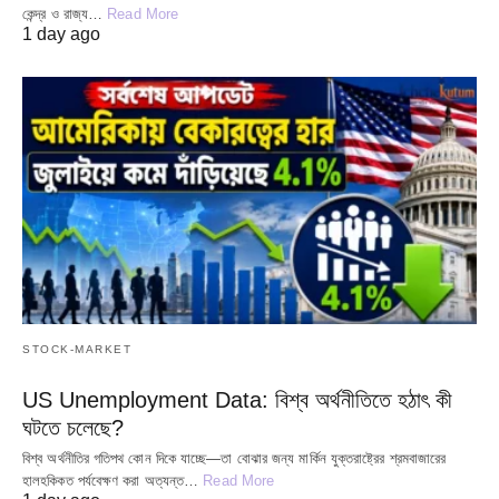
কেন্দ্র ও রাজ্য…
Read More
1 day ago
STOCK-MARKET
US Unemployment Data: বিশ্ব অর্থনীতিতে হঠাৎ কী
ঘটতে চলেছে?
বিশ্ব অর্থনীতির গতিপথ কোন দিকে যাচ্ছে—তা বোঝার জন্য মার্কিন যুক্তরাষ্ট্রের শ্রমবাজারের
হালহকিকত পর্যবেক্ষণ করা অত্যন্ত…
Read More