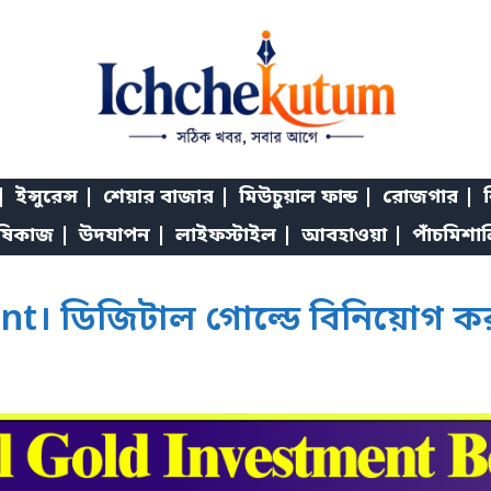
|
ইন্সুরেন্স |
শেয়ার বাজার |
মিউচুয়াল ফান্ড |
রোজগার |
শ
ষিকাজ |
উদযাপন |
লাইফস্টাইল |
আবহাওয়া |
পাঁচমিশা
t। ডিজিটাল গোল্ডে বিনিয়োগ কর