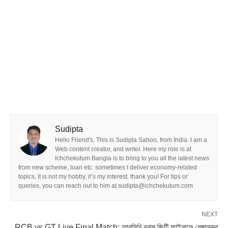
Sudipta
Hello Friend's, This is Sudipta Sahoo, from India. I am a
Web content creator, and writer. Here my role is at
Ichchekutum Bangla is to bring to you all the latest news
from new scheme, loan etc. sometimes I deliver economy-related
topics, it is not my hobby, it’s my interest. thank you! For tips or
queries, you can reach out to him at sudipta@ichchekutum.com
NEXT
RCB vs GT Live Final Match: আরসিবি বনাম জিটি ফাইনালে বেঙ্গালুরুর