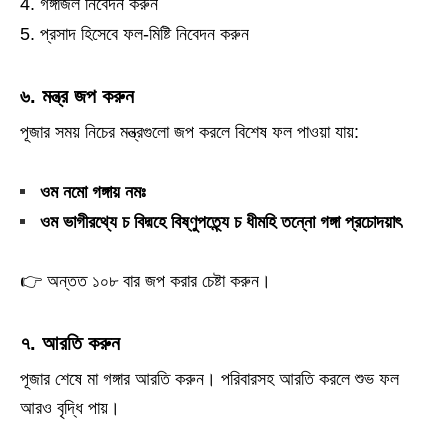
গঙ্গাজল নিবেদন করুন
প্রসাদ হিসেবে ফল-মিষ্টি নিবেদন করুন
৬. মন্ত্র জপ করুন
পূজার সময় নিচের মন্ত্রগুলো জপ করলে বিশেষ ফল পাওয়া যায়:
ওম নমো গঙ্গায় নমঃ
ওম ভাগীরথ্যে চ বিদ্মহে বিষ্ণুপত্ন্যে চ ধীমহি তন্নো গঙ্গা প্রচোদয়াৎ
👉 অন্তত ১০৮ বার জপ করার চেষ্টা করুন।
৭. আরতি করুন
পূজার শেষে মা গঙ্গার আরতি করুন। পরিবারসহ আরতি করলে শুভ ফল
আরও বৃদ্ধি পায়।