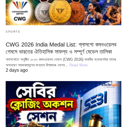
SPORTS
CWG 2026 India Medal List: গ্লাসগো কমনওয়েলথ
গেমসে ভারতের ঐতিহাসিক সাফল্য ও সম্পূর্ণ মেডেল তালিকা
গ্লাসগোতে অনুষ্ঠিত ২০২৩ কমনওয়েলথ গেমসে (CWG 2026) ভারতীয় অ্যাথলেটরা তাদের
অসাধারণ পারফরম্যান্সের মাধ্যমে বিশ্বমঞ্চে দেশের…
Read More
2 days ago