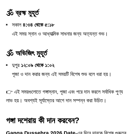
🕉️ ব্রহ্ম মুহূর্ত
সকাল
৪:৩৪ থেকে ৫:১৮
এই সময় স্নান ও আধ্যাত্মিক সাধনার জন্য অত্যন্ত শুভ।
🕉️ অভিজিৎ মুহূর্ত
দুপুর
১২:০৯ থেকে ১:০২
পূজা ও দান করার জন্য এই সময়টি বিশেষ শুভ বলে ধরা হয়।
👉 এই সময়গুলোতে গঙ্গাস্নান, পূজা এবং পরে দান করলে সর্বাধিক পুণ্য
লাভ হয়। অবশ্যই সূর্যাস্তের আগে দান সম্পন্ন করা উচিত।
গঙ্গা দশেরায় কী দান করবেন?
Ganga Dussehra 2026 Date
-এর দিনে দানকে বিশেষ গুরুত্ব