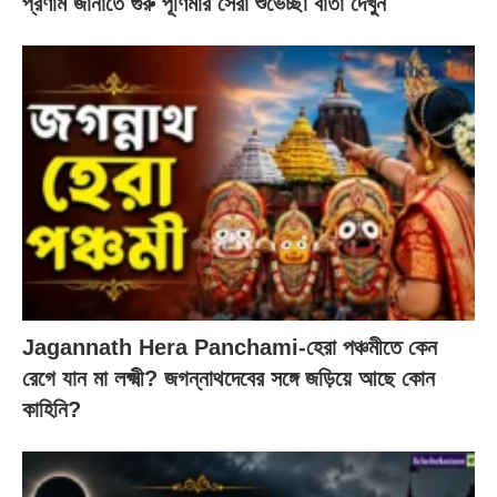
প্রণাম জানাতে গুরু পূর্ণিমার সেরা শুভেচ্ছা বার্তা দেখুন
Jagannath Hera Panchami-হেরা পঞ্চমীতে কেন
রেগে যান মা লক্ষ্মী? জগন্নাথদেবের সঙ্গে জড়িয়ে আছে কোন
কাহিনি?