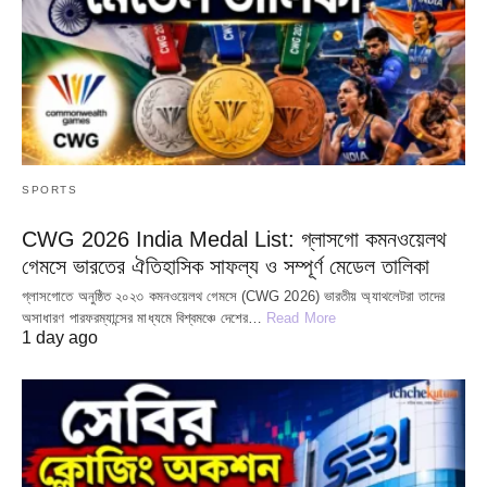
SPORTS
CWG 2026 India Medal List: গ্লাসগো কমনওয়েলথ
গেমসে ভারতের ঐতিহাসিক সাফল্য ও সম্পূর্ণ মেডেল তালিকা
গ্লাসগোতে অনুষ্ঠিত ২০২৩ কমনওয়েলথ গেমসে (CWG 2026) ভারতীয় অ্যাথলেটরা তাদের
অসাধারণ পারফরম্যান্সের মাধ্যমে বিশ্বমঞ্চে দেশের…
Read More
1 day ago