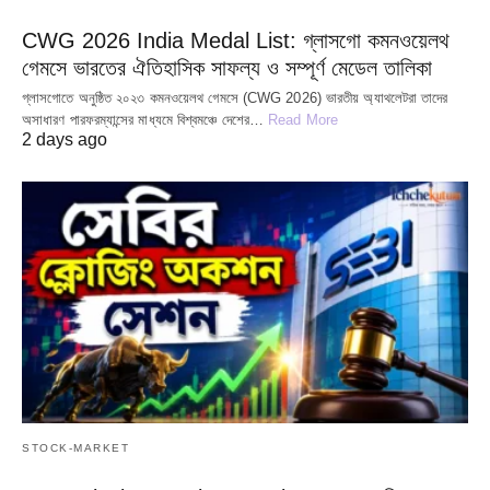
CWG 2026 India Medal List: গ্লাসগো কমনওয়েলথ
গেমসে ভারতের ঐতিহাসিক সাফল্য ও সম্পূর্ণ মেডেল তালিকা
গ্লাসগোতে অনুষ্ঠিত ২০২৩ কমনওয়েলথ গেমসে (CWG 2026) ভারতীয় অ্যাথলেটরা তাদের
অসাধারণ পারফরম্যান্সের মাধ্যমে বিশ্বমঞ্চে দেশের…
Read More
2 days ago
STOCK-MARKET