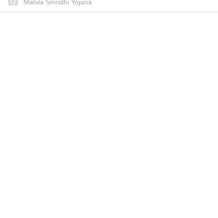
Mahila Smridhi Yojana