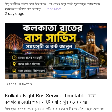
বিশ্ব অর্থনীতির গতিপথ কোন দিকে যাচ্ছে—তা বোঝার জন্য মার্কিন যুক্তরাষ্ট্রের শ্রমবাজারের
হালহকিকত পর্যবেক্ষণ করা অত্যন্ত…
Read More
2 days ago
LATEST UPDATES
Kolkata Night Bus Service Timetable: রাতে
কলকাতায় ফেরার ভরসা নাইট বাস! দেখুন বাসের সময়
তিলোত্তমা কলকাতা কখনো ঘুমোয় না! গভীর রাতে হাওড়া বা শিয়ালদা স্টেশনে ট্রেন থেকে নামা