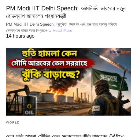
PM Modi IIT Delhi Speech: আত্মনির্ভর ভারতের নতুন
রোডম্যাপ জানালেন প্রধানমন্ত্রী
PM Modi IIT Delhi Speech: প্রযুক্তি, উদ্ভাবন এবং তরুণদের অদম্য শক্তির
মেলবন্ধনে ভারত আজ বিশ্বমঞ্চে…
Read More
14 hours ago
WORLD
কেন হুতি হামলা সৌদির তেল সরবরাহের ঝুঁকি বাড়াচ্ছে (Why