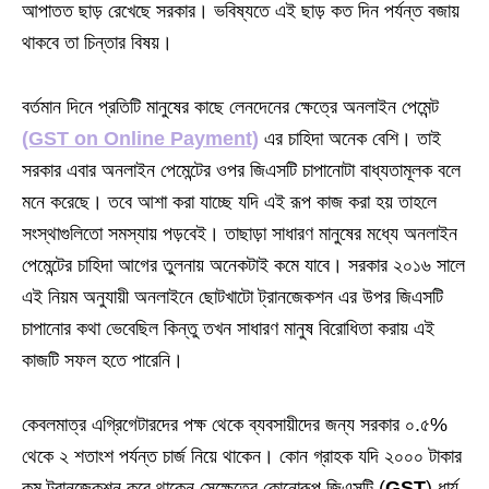
আপাতত ছাড় রেখেছে সরকার। ভবিষ্যতে এই ছাড় কত দিন পর্যন্ত বজায়
থাকবে তা চিন্তার বিষয়।
বর্তমান দিনে প্রতিটি মানুষের কাছে লেনদেনের ক্ষেত্রে অনলাইন পেমেন্ট
(GST on Online Payment)
এর চাহিদা অনেক বেশি। তাই
সরকার এবার অনলাইন পেমেন্টের ওপর জিএসটি চাপানোটা বাধ্যতামূলক বলে
মনে করেছে। তবে আশা করা যাচ্ছে যদি এই রূপ কাজ করা হয় তাহলে
সংস্থাগুলিতো সমস্যায় পড়বেই। তাছাড়া সাধারণ মানুষের মধ্যে অনলাইন
পেমেন্টের চাহিদা আগের তুলনায় অনেকটাই কমে যাবে। সরকার ২০১৬ সালে
এই নিয়ম অনুযায়ী অনলাইনে ছোটখাটো ট্রানজেকশন এর উপর জিএসটি
চাপানোর কথা ভেবেছিল কিন্তু তখন সাধারণ মানুষ বিরোধিতা করায় এই
কাজটি সফল হতে পারেনি।
কেবলমাত্র এগ্রিগেটারদের পক্ষ থেকে ব্যবসায়ীদের জন্য সরকার ০.৫%
থেকে ২ শতাংশ পর্যন্ত চার্জ নিয়ে থাকেন। কোন গ্রাহক যদি ২০০০ টাকার
কম ট্রানজেকশন করে থাকেন সেক্ষেত্রে কোনোরূপ জিএসটি (
GST
) ধার্য