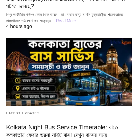
ঘটতে চলেছে?
বিশ্ব অর্থনীতির গতিপথ কোন দিকে যাচ্ছে—তা বোঝার জন্য মার্কিন যুক্তরাষ্ট্রের শ্রমবাজারের
হালহকিকত পর্যবেক্ষণ করা অত্যন্ত…
Read More
4 hours ago
LATEST UPDATES
Kolkata Night Bus Service Timetable: রাতে
কলকাতায় ফেরার ভরসা নাইট বাস! দেখুন বাসের সময়