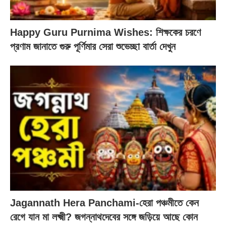
Happy Guru Purnima Wishes: শিক্ষকের চরণে
প্রণাম জানাতে গুরু পূর্ণিমার সেরা শুভেচ্ছা বার্তা দেখুন
Jagannath Hera Panchami-হেরা পঞ্চমীতে কেন
রেগে যান মা লক্ষ্মী? জগন্নাথদেবের সঙ্গে জড়িয়ে আছে কোন