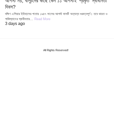
আগস্ট নয়, বালুচদের কাছে কেন ১১ আগস্টই ‘প্রকৃত’ স্বাধীনতা
দিবস?
দক্ষিণ এশিয়ার ইতিহাসের পাতায় ১৯৪৭ সালের আগস্ট মাসটি অত্যন্ত গুরুত্বপূর্ণ। তবে ভারত ও
পাকিস্তানের স্বাধীনতার…
Read More
3 days ago
All Rights Reserved!