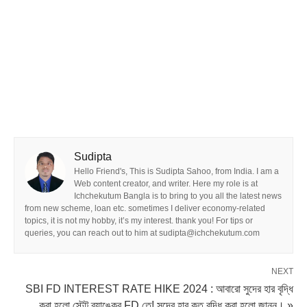
Sudipta
Hello Friend's, This is Sudipta Sahoo, from India. I am a
Web content creator, and writer. Here my role is at
Ichchekutum Bangla is to bring to you all the latest news
from new scheme, loan etc. sometimes I deliver economy-related
topics, it is not my hobby, it’s my interest. thank you! For tips or
queries, you can reach out to him at sudipta@ichchekutum.com
NEXT
SBI FD INTEREST RATE HIKE 2024 : আবারো সুদের হার বৃদ্ধি
করা হলো স্টেট ব্যাঙ্কের FD তে! সুদের হার কত বৃদ্ধি করা হলো জানুন। »