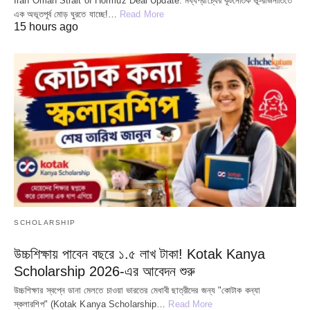
Iran Oman Strait of Hormuz Deal Update: মধ্যপ্রাচ্যের কূটনৈতিক ভূ-রাজনীতিতে
এক অভূতপূর্ব মোড় ঘুরতে যাচ্ছে!…
Read More
15 hours ago
SCHOLARSHIP
উচ্চশিক্ষায় পাবেন বছরে ১.৫ লাখ টাকা! Kotak Kanya
Scholarship 2026-এর আবেদন শুরু
উচ্চশিক্ষার স্বপ্নে ডানা মেলতে চাওয়া ভারতের মেধাবী ছাত্রীদের জন্য "কোটাক কন্যা
স্কলারশিপ" (Kotak Kanya Scholarship…
Read More