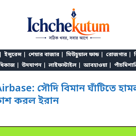
|
ইন্সুরেন্স |
শেয়ার বাজার |
মিউচুয়াল ফান্ড |
রোজগার |
শ
ষিকাজ |
উদযাপন |
লাইফস্টাইল |
আবহাওয়া |
পাঁচমিশা
rbase: সৌদি বিমান ঘাঁটিতে হামলা!
কাশ করল ইরান