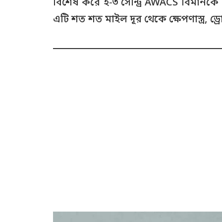
বিশেষ করে ই‑৩ সেন্ট্রি AWACS বিমানকে যুক্
এটি শত শত মাইল দূর থেকে ক্ষেপণাস্ত্র, ড্