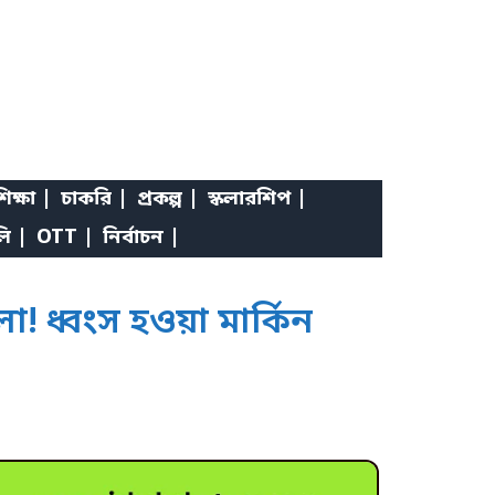
িক্ষা |
চাকরি |
প্রকল্প |
স্কলারশিপ |
লি |
OTT |
নির্বাচন |
 ধ্বংস হওয়া মার্কিন