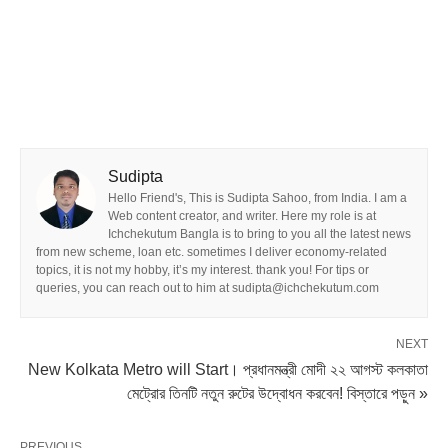
Sudipta
Hello Friend's, This is Sudipta Sahoo, from India. I am a
Web content creator, and writer. Here my role is at
Ichchekutum Bangla is to bring to you all the latest news
from new scheme, loan etc. sometimes I deliver economy-related
topics, it is not my hobby, it’s my interest. thank you! For tips or
queries, you can reach out to him at sudipta@ichchekutum.com
NEXT
New Kolkata Metro will Start। প্রধানমন্ত্রী মোদী ২২ আগস্ট কলকাতা
মেট্রোর তিনটি নতুন রুটের উদ্বোধন করবেন! বিস্তারে পড়ুন »
PREVIOUS