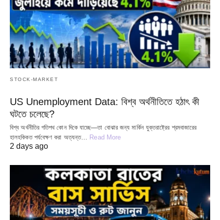
STOCK-MARKET
US Unemployment Data: বিশ্ব অর্থনীতিতে হঠাৎ কী
ঘটতে চলেছে?
বিশ্ব অর্থনীতির গতিপথ কোন দিকে যাচ্ছে—তা বোঝার জন্য মার্কিন যুক্তরাষ্ট্রের শ্রমবাজারের
হালহকিকত পর্যবেক্ষণ করা অত্যন্ত…
Read More
2 days ago