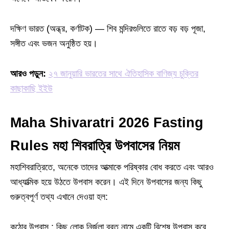
দক্ষিণ ভারত (অন্ধ্র, কর্ণাটক) — শিব মন্দিরগুলিতে রাতে বড় বড় পূজা,
সঙ্গীত এবং ভজন অনুষ্ঠিত হয়।
আরও পড়ুন:
২৭ জানুয়ারি ভারতের সাথে ঐতিহাসিক বাণিজ্য চুক্তির
কাছাকাছি ইইউ
Maha Shivaratri 2026 Fasting
Rules মহা শিবরাত্রি উপবাসের নিয়ম
মহাশিবরাত্রিতে, অনেকে তাদের আত্মাকে পরিষ্কার বোধ করতে এবং আরও
আধ্যাত্মিক হয়ে উঠতে উপবাস করেন। এই দিনে উপবাসের জন্য কিছু
গুরুত্বপূর্ণ তথ্য এখানে দেওয়া হল:
কঠোর উপবাস : কিছু লোক নির্জলা ব্রত নামে একটি বিশেষ উপবাস করে,