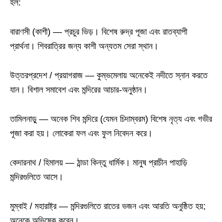
হল:
বারাণসী (কাশী) — প্রচুর ভিড়। বিশেষ রুদ্র পূজা এবং রাতব্যাপী
প্রার্থনা। শিবরাত্রির জন্য কাশী অন্যতম সেরা স্থান।
উত্তরপ্রদেশ / প্রয়াগরাজ — কুম্ভমেলায় অনেকেই নদীতে স্নান করতে
যান। বিশাল সমাবেশ এবং মন্দিরের আচার-অনুষ্ঠান।
তামিলনাড়ু — অনেক শিব মন্দিরে (যেমন চিদাম্বরম) বিশেষ নৃত্য এবং গভীর
পূজা করা হয়। লোকেরা ফল এবং ফুল নিবেদন করে।
কেদারনাথ / হিমালয় — ঠান্ডা কিন্তু ধার্মিক। মানুষ প্রাচীন পাহাড়ি
মন্দিরগুলিতে আসে।
মুম্বাই / মহারাষ্ট্র — মন্দিরগুলিতে রাতের ভজন এবং আরতি অনুষ্ঠিত হয়;
অনেকে অভিষেক করেন।