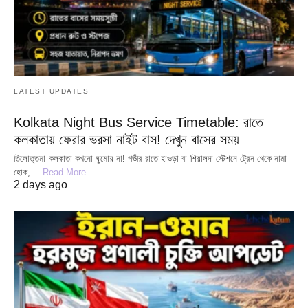
LATEST UPDATES
Kolkata Night Bus Service Timetable: রাতে
কলকাতায় ফেরার ভরসা নাইট বাস! দেখুন বাসের সময়
তিলোত্তমা কলকাতা কখনো ঘুমোয় না! গভীর রাতে হাওড়া বা শিয়ালদা স্টেশনে ট্রেন থেকে নামা
হোক,…
Read More
2 days ago