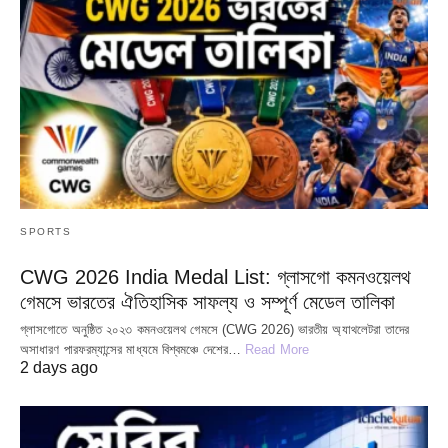
SPORTS
CWG 2026 India Medal List: গ্লাসগো কমনওয়েলথ
গেমসে ভারতের ঐতিহাসিক সাফল্য ও সম্পূর্ণ মেডেল তালিকা
গ্লাসগোতে অনুষ্ঠিত ২০২৩ কমনওয়েলথ গেমসে (CWG 2026) ভারতীয় অ্যাথলেটরা তাদের
অসাধারণ পারফরম্যান্সের মাধ্যমে বিশ্বমঞ্চে দেশের…
Read More
2 days ago