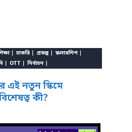
িক্ষা |
চাকরি |
প্রকল্প |
স্কলারশিপ |
লি |
OTT |
নির্বাচন |
 এই নতুন স্কিমে
বিশেষত্ব কী?