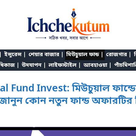
|
ইন্সুরেন্স |
শেয়ার বাজার |
মিউচুয়াল ফান্ড |
রোজগার |
শ
ষিকাজ |
উদযাপন |
লাইফস্টাইল |
আবহাওয়া |
পাঁচমিশা
Fund Invest: মিউচুয়াল ফান্ডের
, জানুন কোন নতুন ফান্ড অফারটির 