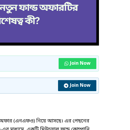
Join Now
Join Now
ন্ড অফার (এনএফও) নিয়ে আসছে। এর পেছনের
র মাধ্যমে, একটি মিউচুয়াল ফান্ড কোম্পানি