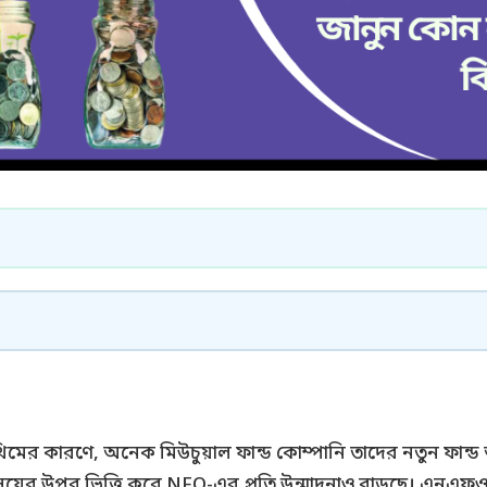
িমের কারণে, অনেক মিউচুয়াল ফান্ড কোম্পানি তাদের নতুন ফা
য়ের উপর ভিত্তি করে NFO-এর প্রতি উন্মাদনাও বাড়ছে। এনএফও-এ