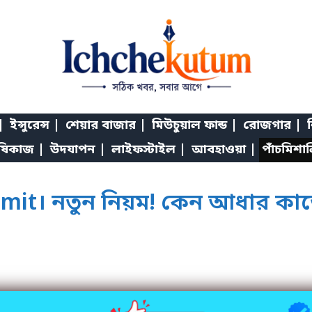
|
ইন্সুরেন্স |
শেয়ার বাজার |
মিউচুয়াল ফান্ড |
রোজগার |
শ
ষিকাজ |
উদযাপন |
লাইফস্টাইল |
আবহাওয়া |
পাঁচমিশা
t। নতুন নিয়ম! কেন আধার কার্ডে