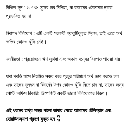
নিশ্চিত সুদ : ৬.৭% সুদের হার নিশ্চিত, যা বাজারের ওঠানামার দ্বারা
প্রভাবিত হয় না।
নিরাপদ বিনিয়োগ : এটি একটি সরকারী গ্যারান্টিযুক্ত স্কিম, তাই এতে অর্থ
ক্ষতির কোনও ঝুঁকি নেই।
নমনীয়তা : প্রয়োজনে ঋণ সুবিধা এবং অকাল বন্ধের বিকল্পও পাওয়া যায়।
যারা প্রতি মাসে নিয়মিত সঞ্চয় করে প্রচুর পরিমাণে অর্থ জমা করতে চান
এবং তাদের মূলধন বা রিটার্নের উপর কোনও ঝুঁকি নিতে চান না, তাদের জন্য
পোস্ট অফিস রিকারিং ডিপোজিট একটি ভালো বিনিয়োগের বিকল্প।
এই ধরনের তথ্য সহজ বাংলা ভাষায় পেতে আমাদের টেলিগ্রাম এবং
হোয়াটসঅ্যাপ গ্রুপে যুক্ত হন 👇