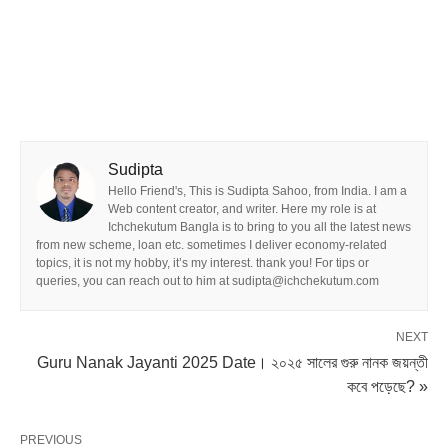
Sudipta
Hello Friend's, This is Sudipta Sahoo, from India. I am a
Web content creator, and writer. Here my role is at
Ichchekutum Bangla is to bring to you all the latest news
from new scheme, loan etc. sometimes I deliver economy-related
topics, it is not my hobby, it’s my interest. thank you! For tips or
queries, you can reach out to him at sudipta@ichchekutum.com
NEXT
Guru Nanak Jayanti 2025 Date। ২০২৫ সালের গুরু নানক জয়ন্তী
কবে পড়েছে? »
PREVIOUS