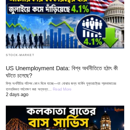
STOCK-MARKET
US Unemployment Data: বিশ্ব অর্থনীতিতে হঠাৎ কী
ঘটতে চলেছে?
বিশ্ব অর্থনীতির গতিপথ কোন দিকে যাচ্ছে—তা বোঝার জন্য মার্কিন যুক্তরাষ্ট্রের শ্রমবাজারের
হালহকিকত পর্যবেক্ষণ করা অত্যন্ত…
Read More
2 days ago