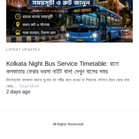
LATEST UPDATES
Kolkata Night Bus Service Timetable: রাতে
কলকাতায় ফেরার ভরসা নাইট বাস! দেখুন বাসের সময়
তিলোত্তমা কলকাতা কখনো ঘুমোয় না! গভীর রাতে হাওড়া বা শিয়ালদা স্টেশনে ট্রেন থেকে নামা
হোক,…
Read More
2 days ago
All Rights Reserved!