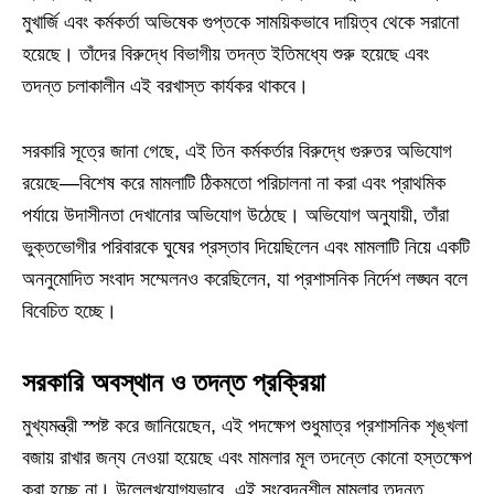
মুখার্জি এবং কর্মকর্তা অভিষেক গুপ্তকে সাময়িকভাবে দায়িত্ব থেকে সরানো
হয়েছে। তাঁদের বিরুদ্ধে বিভাগীয় তদন্ত ইতিমধ্যে শুরু হয়েছে এবং
তদন্ত চলাকালীন এই বরখাস্ত কার্যকর থাকবে।
সরকারি সূত্রে জানা গেছে, এই তিন কর্মকর্তার বিরুদ্ধে গুরুতর অভিযোগ
রয়েছে—বিশেষ করে মামলাটি ঠিকমতো পরিচালনা না করা এবং প্রাথমিক
পর্যায়ে উদাসীনতা দেখানোর অভিযোগ উঠেছে। অভিযোগ অনুযায়ী, তাঁরা
ভুক্তভোগীর পরিবারকে ঘুষের প্রস্তাব দিয়েছিলেন এবং মামলাটি নিয়ে একটি
অননুমোদিত সংবাদ সম্মেলনও করেছিলেন, যা প্রশাসনিক নির্দেশ লঙ্ঘন বলে
বিবেচিত হচ্ছে।
সরকারি অবস্থান ও তদন্ত প্রক্রিয়া
মুখ্যমন্ত্রী স্পষ্ট করে জানিয়েছেন, এই পদক্ষেপ শুধুমাত্র প্রশাসনিক শৃঙ্খলা
বজায় রাখার জন্য নেওয়া হয়েছে এবং মামলার মূল তদন্তে কোনো হস্তক্ষেপ
করা হচ্ছে না। উল্লেখযোগ্যভাবে, এই সংবেদনশীল মামলার তদন্ত