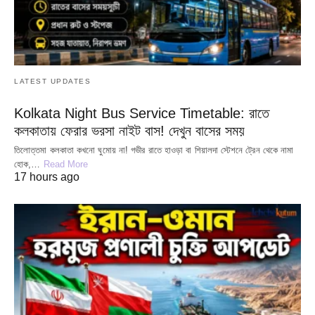
LATEST UPDATES
Kolkata Night Bus Service Timetable: রাতে
কলকাতায় ফেরার ভরসা নাইট বাস! দেখুন বাসের সময়
তিলোত্তমা কলকাতা কখনো ঘুমোয় না! গভীর রাতে হাওড়া বা শিয়ালদা স্টেশনে ট্রেন থেকে নামা
হোক,…
Read More
17 hours ago