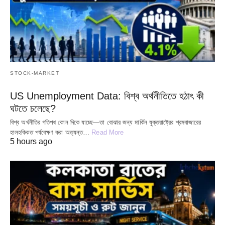
STOCK-MARKET
US Unemployment Data: বিশ্ব অর্থনীতিতে হঠাৎ কী
ঘটতে চলেছে?
বিশ্ব অর্থনীতির গতিপথ কোন দিকে যাচ্ছে—তা বোঝার জন্য মার্কিন যুক্তরাষ্ট্রের শ্রমবাজারের
হালহকিকত পর্যবেক্ষণ করা অত্যন্ত…
Read More
5 hours ago