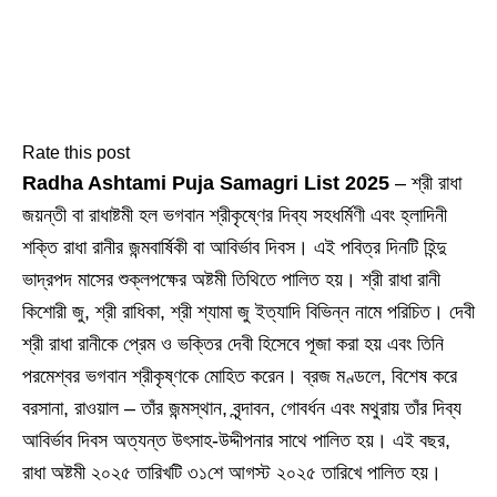
Rate this post
Radha Ashtami Puja Samagri List 2025
– শ্রী রাধা
জয়ন্তী বা রাধাষ্টমী হল ভগবান শ্রীকৃষ্ণের দিব্য সহধর্মিণী এবং হ্লাদিনী
শক্তি রাধা রানীর জন্মবার্ষিকী বা আবির্ভাব দিবস। এই পবিত্র দিনটি হিন্দু
ভাদ্রপদ মাসের শুক্লপক্ষের অষ্টমী তিথিতে পালিত হয়। শ্রী রাধা রানী
কিশোরী জু, শ্রী রাধিকা, শ্রী শ্যামা জু ইত্যাদি বিভিন্ন নামে পরিচিত। দেবী
শ্রী রাধা রানীকে প্রেম ও ভক্তির দেবী হিসেবে পূজা করা হয় এবং তিনি
পরমেশ্বর ভগবান শ্রীকৃষ্ণকে মোহিত করেন। ব্রজ মণ্ডলে, বিশেষ করে
বরসানা, রাওয়াল – তাঁর জন্মস্থান, বৃন্দাবন, গোবর্ধন এবং মথুরায় তাঁর দিব্য
আবির্ভাব দিবস অত্যন্ত উৎসাহ-উদ্দীপনার সাথে পালিত হয়। এই বছর,
রাধা অষ্টমী ২০২৫ তারিখটি ৩১শে আগস্ট ২০২৫ তারিখে পালিত হয়।