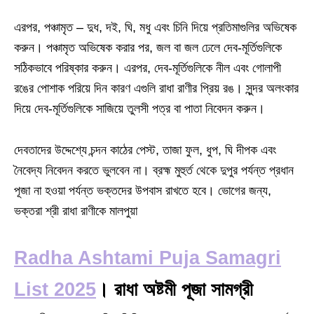
এরপর, পঞ্চামৃত – দুধ, দই, ঘি, মধু এবং চিনি দিয়ে প্রতিমাগুলির অভিষেক
করুন। পঞ্চামৃত অভিষেক করার পর, জল বা জল ঢেলে দেব-মূর্তিগুলিকে
সঠিকভাবে পরিষ্কার করুন। এরপর, দেব-মূর্তিগুলিকে নীল এবং গোলাপী
রঙের পোশাক পরিয়ে দিন কারণ এগুলি রাধা রাণীর প্রিয় রঙ। সুন্দর অলংকার
দিয়ে দেব-মূর্তিগুলিকে সাজিয়ে তুলসী পত্র বা পাতা নিবেদন করুন।
দেবতাদের উদ্দেশ্যে চন্দন কাঠের পেস্ট, তাজা ফুল, ধুপ, ঘি দীপক এবং
নৈবেদ্য নিবেদন করতে ভুলবেন না। ব্রহ্ম মুহুর্ত থেকে দুপুর পর্যন্ত প্রধান
পূজা না হওয়া পর্যন্ত ভক্তদের উপবাস রাখতে হবে। ভোগের জন্য,
ভক্তরা শ্রী রাধা রাণীকে মালপুয়া
Radha Ashtami Puja Samagri
List 2025
। রাধা অষ্টমী পূজা সামগ্রী