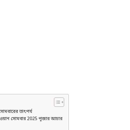
োমবারের তাৎপর্য
াওয়ান সোমবার 2025 পূজার আচার