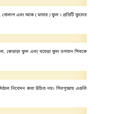
, গোলাপ এবং আক ( মাদার ) ফুল । প্রতিটি ফুলের
ুল, কেভাড়া ফুল এবং বহেড়া ফুল ভগবান শিবকে
াঁঠাল নিবেদন করা উচিত নয়। শিবপূজায় এগুলি