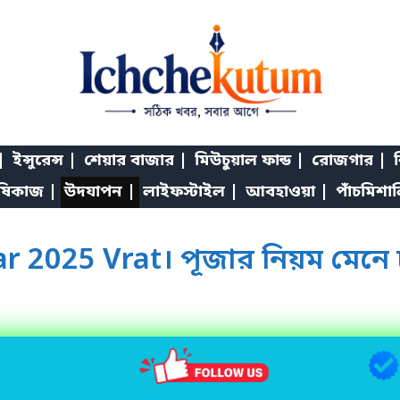
|
ইন্সুরেন্স |
শেয়ার বাজার |
মিউচুয়াল ফান্ড |
রোজগার |
শ
ষিকাজ |
উদযাপন |
লাইফস্টাইল |
আবহাওয়া |
পাঁচমিশা
2025 Vrat। পূজার নিয়ম মেনে 