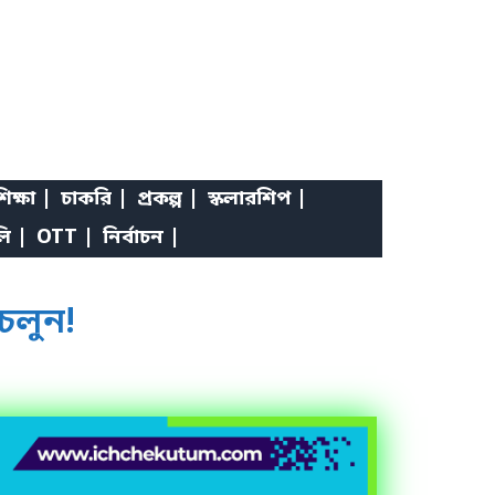
িক্ষা |
চাকরি |
প্রকল্প |
স্কলারশিপ |
লি |
OTT |
নির্বাচন |
চলুন!