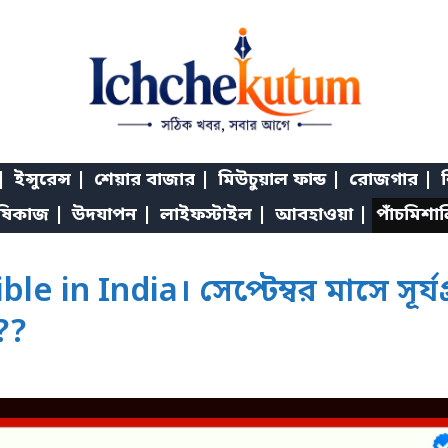
|
ইন্সুরেন্স |
শেয়ার বাজার |
মিউচুয়াল ফান্ড |
রোজগার |
শ
ষিকাজ |
উদযাপন |
লাইফস্টাইল |
আবহাওয়া |
পাঁচমিশা
le in India। সেপ্টেম্বর মাসে সূর
??