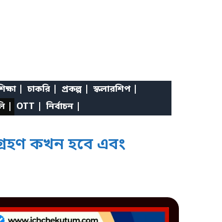
িক্ষা |
চাকরি |
প্রকল্প |
স্কলারশিপ |
লি |
OTT |
নির্বাচন |
্যগ্রহণ কখন হবে এবং