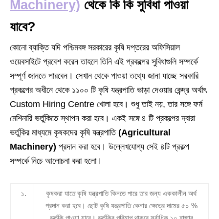
Machinery)
থেকে কি কি সুবিধা পাওয়া
যাবে?
কোনো ব্যাক্তি যদি পশ্চিমবঙ্গ সরকারের কৃষি দপ্তরের অফিসিয়াল
ওয়েবসাইটে প্রবেশ করেন তাহলে তিনি এই প্রকল্পের সুবিধাগুলি সম্পর্কে
সম্পূর্ণ জানতে পারবেন। সেখান থেকে পাওয়া তথ্যে জানা যাচ্ছে সরকারি
প্রকল্পের অধীনে থেকে ১১০০ টি কৃষি যন্ত্রপাতি ভাড়া দেওয়ার কেন্দ্র অর্থাৎ
Custom Hiring Centre খোলা হবে। শুধু তাই নয়, তার সঙ্গে ফর্ম
মেশিনারি ভর্তুকিতে স্থাপন করা হবে। একই সঙ্গে ৪ টি প্রকল্পের দ্বারা
ভর্তুকির মাধ্যমে কৃষকদের কৃষি যন্ত্রপাতি
(Agricultural
Machinery)
প্রদান করা হবে। উল্লেখযোগ্য সেই ৪টি প্রকল্প
সম্পর্কে নিচে আলোচনা করা হলো।
১.
কৃষকরা যাতে কৃষি যন্ত্রপাতি কিনতে পারে তার জন্য এককালীন অর্থ
প্রদান করা হবে। ছোট কৃষি যন্ত্রপাতি কেনার ক্ষেত্রে দামের ৫০ %
ভর্তুকি পাওয়া যাবে। ভর্তুকির পরিমাপ থাকবে সর্বাধিক ১০ হাজার