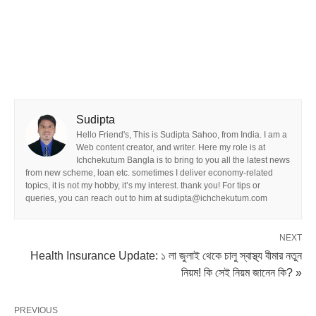
Sudipta
Hello Friend's, This is Sudipta Sahoo, from India. I am a
Web content creator, and writer. Here my role is at
Ichchekutum Bangla is to bring to you all the latest news
from new scheme, loan etc. sometimes I deliver economy-related
topics, it is not my hobby, it’s my interest. thank you! For tips or
queries, you can reach out to him at sudipta@ichchekutum.com
NEXT
Health Insurance Update: ১ লা জুলাই থেকে চালু স্বাস্থ্য বীমার নতুন
নিয়ম! কি সেই নিয়ম জানেন কি? »
PREVIOUS