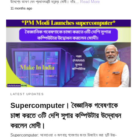
উদ্দেশ্যে ভাষণ দেন প্রধানমন্ত্রী নরেন্দ্র মোদী। তাঁর…
Read More
11 months ago
LATEST UPDATES
Supercomputer। বৈজ্ঞানিক গবেষণাকে
চাঙ্গা করতে ৩টি দেশি সুপার কম্পিউটার উদ্বোধন
করলেন মোদী।
Supercomputer: আবহাওয়া ও জলবায়ু গবেষণার জন্য ডিজাইন করা দুটি উচ্চ-