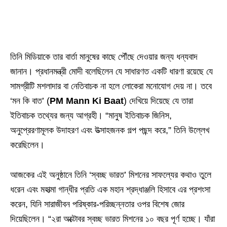
তিনি মিডিয়াকে তার বার্তা মানুষের কাছে পৌঁছে দেওয়ার জন্য ধন্যবাদ
জানান। প্রধানমন্ত্রী মোদী বলেছিলেন যে সাধারণত একটি ধারণা রয়েছে যে
সামগ্রীটি মশলাদার বা নেতিবাচক না হলে লোকেরা মনোযোগ দেয় না। তবে
‘মন কি বাত’ (
PM Mann Ki Baat
) দেখিয়ে দিয়েছে যে তারা
ইতিবাচক তথ্যের জন্য আগ্রহী। “মানুষ ইতিবাচক জিনিস,
অনুপ্রেরণামূলক উদাহরণ এবং উত্সাহজনক গল্প পছন্দ করে,” তিনি উল্লেখ
করেছিলেন।
আজকের এই অনুষ্ঠানে তিনি ‘স্বচ্ছ ভারত’ মিশনের সাফল্যের কথাও তুলে
ধরেন এবং মহাত্মা গান্ধীর প্রতি এক মহান শ্রদ্ধাঞ্জলি হিসাবে এর প্রশংসা
করেন, যিনি সারাজীবন পরিষ্কার-পরিচ্ছন্নতার ওপর বিশেষ জোর
দিয়েছিলেন। “২রা অক্টোবর স্বচ্ছ ভারত মিশনের ১০ বছর পূর্ণ হচ্ছে। যাঁরা