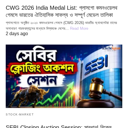
CWG 2026 India Medal List: গ্লাসগো কমনওয়েলথ
গেমসে ভারতের ঐতিহাসিক সাফল্য ও সম্পূর্ণ মেডেল তালিকা
গ্লাসগোতে অনুষ্ঠিত ২০২৩ কমনওয়েলথ গেমসে (CWG 2026) ভারতীয় অ্যাথলেটরা তাদের
অসাধারণ পারফরম্যান্সের মাধ্যমে বিশ্বমঞ্চে দেশের…
Read More
2 days ago
STOCK-MARKET
SEBI Closing Auction Session: সাবধান! বিকেল