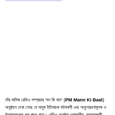
তাঁর মাসিক রেডিও সম্প্রচার ‘মন কি বাত’ (
PM Mann Ki Baat
)
অনুষ্ঠানে দেখা গেছে যে মানুষ ইতিবাচক ঘটনাবলী এবং অনুপ্রেরণামূলক ও
উৎসাহব্যঞ্জক গল্প পছন্দ করে। রেডিও অনুষ্ঠান চলাকালীন, প্রধানমন্ত্রী