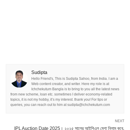
Sudipta
Hello Friend's, This is Sudipta Sahoo, from India. I am a
Web content creator, and writer. Here my role is at
Ichchekutum Bangla is to bring to you all the latest news
from new scheme, loan etc. sometimes I deliver economy-related
topics, it is not my hobby, it’s my interest. thank you! For tips or
queries, you can reach out to him at sudipta@ichchekutum.com
NEXT
IPL Auction Date 2025। ২০২৫ সালের আইপিএল মেগা নিলাম কবে,