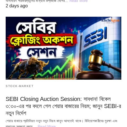
অসাধারণ পারফরম্যান্সের মাধ্যমে বিশ্বমঞ্চে দেশের…
Read More
2 days ago
STOCK-MARKET
SEBI Closing Auction Session: সাবধান! বিকেল
৩:৩০-এর পর বদলে গেল শেয়ার বাজারের নিয়ম; জানুন SEBI-র
নতুন নির্দেশ
শেয়ার বাজারে প্রতিনিয়ত নতুন নতুন নিয়ম কানুন আসতেই থাকে। বিনিয়োগকারীদের সুরক্ষা এবং
বাজারের স্বচ্ছতা বজায়…
Read More