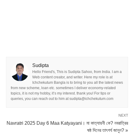
Sudipta
Hello Friend's, This is Sudipta Sahoo, from India. I am a
Web content creator, and writer. Here my role is at
Ichchekutum Bangla is to bring to you all the latest news
from new scheme, loan etc. sometimes I deliver economy-related
topics, it is not my hobby, it’s my interest. thank you! For tips or
queries, you can reach out to him at sudipta@ichchekutum.com
NEXT
Navratri 2025 Day 6 Maa Katyayani। মা কাত্যায়নী কে? নবরাত্রির
ষষ্ঠ দিনের তাৎপর্য জানুন? »