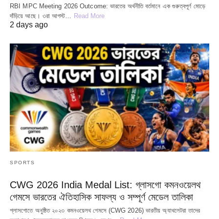
RBI MPC Meeting 2026 Outcome: ভারতের অর্থনীতি বর্তমানে এক গুরুত্বপূর্ণ মোড়ে
দাঁড়িয়ে আছে। ৩রা আগস্ট…
Read More
2 days ago
SPORTS
CWG 2026 India Medal List: গ্লাসগো কমনওয়েলথ
গেমসে ভারতের ঐতিহাসিক সাফল্য ও সম্পূর্ণ মেডেল তালিকা
গ্লাসগোতে অনুষ্ঠিত ২০২৩ কমনওয়েলথ গেমসে (CWG 2026) ভারতীয় অ্যাথলেটরা তাদের