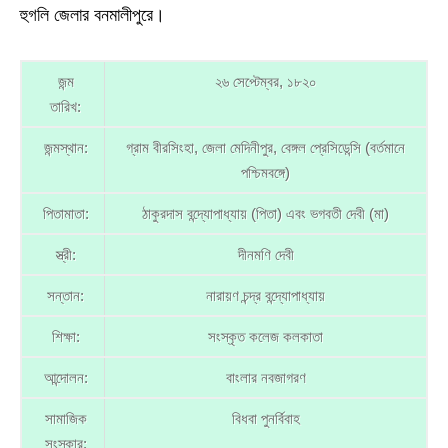
হুগলি জেলার বনমালীপুরে।
জন্ম
২৬ সেপ্টেম্বর, ১৮২০
তারিখ:
জন্মস্থান:
গ্রাম বীরসিংহা, জেলা মেদিনীপুর, বেঙ্গল প্রেসিডেন্সি (বর্তমানে
পশ্চিমবঙ্গে)
পিতামাতা:
ঠাকুরদাস বন্দ্যোপাধ্যায় (পিতা) এবং ভগবতী দেবী (মা)
স্ত্রী:
দীনমণি দেবী
সন্তান:
নারায়ণ চন্দ্র বন্দ্যোপাধ্যায়
শিক্ষা:
সংস্কৃত কলেজ কলকাতা
আন্দোলন:
বাংলার নবজাগরণ
সামাজিক
বিধবা পুনর্বিবাহ
সংস্কার: