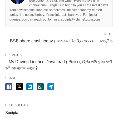
Web content creator, and writer. Here my role is at
Ichchekutum Bangla is to bring to you all the latest news
from new scheme, loan etc. sometimes I deliver economy-related
topics, it is not my hobby, it’s my interest. thank you! For tips or
queries, you can reach out to him at sudipta@ichchekutum.com
NEXT
BSE share crash today। আজ কেন বিএসইর শেয়ারের দাম কমছে? »
PREVIOUS
« My Driving Licence Download। কীভাবে ড্রাইভিং লাইসেন্সের সফট
কপি ডাউনলোড করবেন?
SHARE
PUBLISHED BY
Sudipta