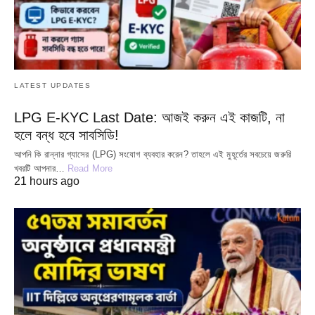
LATEST UPDATES
LPG E-KYC Last Date: আজই করুন এই কাজটি, না
হলে বন্ধ হবে সাবসিডি!
আপনি কি রান্নার গ্যাসের (LPG) সংযোগ ব্যবহার করেন? তাহলে এই মুহূর্তের সবচেয়ে জরুরি
খবরটি আপনার…
Read More
21 hours ago