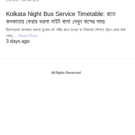
LATEST UPDATES
Kolkata Night Bus Service Timetable: রাতে
কলকাতায় ফেরার ভরসা নাইট বাস! দেখুন বাসের সময়
তিলোত্তমা কলকাতা কখনো ঘুমোয় না! গভীর রাতে হাওড়া বা শিয়ালদা স্টেশনে ট্রেন থেকে নামা
হোক,…
Read More
3 days ago
All Rights Reserved!