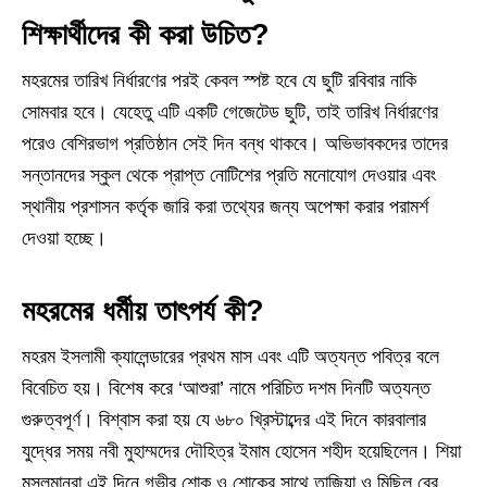
শিক্ষার্থীদের কী করা উচিত?
মহরমের তারিখ নির্ধারণের পরই কেবল স্পষ্ট হবে যে ছুটি রবিবার নাকি
সোমবার হবে। যেহেতু এটি একটি গেজেটেড ছুটি, তাই তারিখ নির্ধারণের
পরেও বেশিরভাগ প্রতিষ্ঠান সেই দিন বন্ধ থাকবে। অভিভাবকদের তাদের
সন্তানদের স্কুল থেকে প্রাপ্ত নোটিশের প্রতি মনোযোগ দেওয়ার এবং
স্থানীয় প্রশাসন কর্তৃক জারি করা তথ্যের জন্য অপেক্ষা করার পরামর্শ
দেওয়া হচ্ছে।
মহরমের ধর্মীয় তাৎপর্য কী?
মহরম ইসলামী ক্যালেন্ডারের প্রথম মাস এবং এটি অত্যন্ত পবিত্র বলে
বিবেচিত হয়। বিশেষ করে ‘আশুরা’ নামে পরিচিত দশম দিনটি অত্যন্ত
গুরুত্বপূর্ণ। বিশ্বাস করা হয় যে ৬৮০ খ্রিস্টাব্দের এই দিনে কারবালার
যুদ্ধের সময় নবী মুহাম্মদের দৌহিত্র ইমাম হোসেন শহীদ হয়েছিলেন। শিয়া
মুসলমানরা এই দিনে গভীর শোক ও শোকের সাথে তাজিয়া ও মিছিল বের