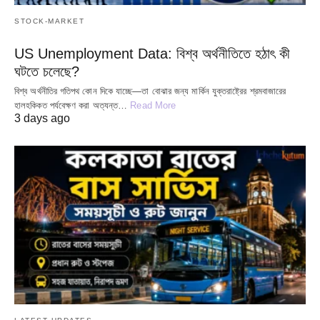
STOCK-MARKET
US Unemployment Data: বিশ্ব অর্থনীতিতে হঠাৎ কী
ঘটতে চলেছে?
বিশ্ব অর্থনীতির গতিপথ কোন দিকে যাচ্ছে—তা বোঝার জন্য মার্কিন যুক্তরাষ্ট্রের শ্রমবাজারের
হালহকিকত পর্যবেক্ষণ করা অত্যন্ত…
Read More
3 days ago