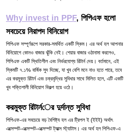
Why invest in PPF
, পিপিএফ হলো
সবচেয়ে নিরাপদ বিনিয়োগ
পিপিএফ সম্পূর্ণরূপে সরকার-সমর্থিত একটি স্কিম। এর অর্থ হল আপনার
বিনিয়োগে কোনও বাজার ঝুঁকি নেই। শেয়ার বাজার ওঠানামা করলেও,
পিপিএফ একটি স্থিতিশীল এবং নির্ভরযোগ্য রিটার্ন দেয়। বর্তমানে, এই
স্কিমটি ৭.১% বার্ষিক সুদ দিচ্ছে, যা খুব বেশি মনে নাও হতে পারে, তবে
এর করমুক্ত রিটার্ন এবং চক্রবৃদ্ধির সুবিধার সাথে মিলিত হলে, এটি একটি
খুব শক্তিশালী বিনিয়োগ বিকল্প হয়ে ওঠে।
করমুক্ত রিটার্নের দুর্দান্ত সুবিধা
পিপিএফ-এর সবচেয়ে বড় বৈশিষ্ট্য হল এর ট্রিপল ই (ইইই) অর্থাৎ
এক্সেম্পট-এক্সেম্পট-এক্সেম্পট ট্যাক্স স্ট্যাটাস। এর অর্থ হল পিপিএফ-এ