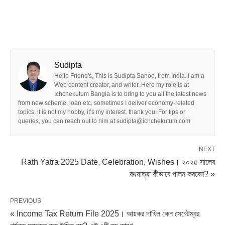
Sudipta
Hello Friend's, This is Sudipta Sahoo, from India. I am a
Web content creator, and writer. Here my role is at
Ichchekutum Bangla is to bring to you all the latest news
from new scheme, loan etc. sometimes I deliver economy-related
topics, it is not my hobby, it’s my interest. thank you! For tips or
queries, you can reach out to him at sudipta@ichchekutum.com
NEXT
Rath Yatra 2025 Date, Celebration, Wishes। ২০২৫ সালের
রথযাত্রা কীভাবে পালন করবেন? »
PREVIOUS
« Income Tax Return File 2025। আয়কর দাখিল কেন সেপ্টেম্বর