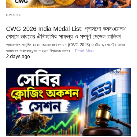
SPORTS
CWG 2026 India Medal List: গ্লাসগো কমনওয়েলথ
গেমসে ভারতের ঐতিহাসিক সাফল্য ও সম্পূর্ণ মেডেল তালিকা
গ্লাসগোতে অনুষ্ঠিত ২০২৩ কমনওয়েলথ গেমসে (CWG 2026) ভারতীয় অ্যাথলেটরা তাদের
অসাধারণ পারফরম্যান্সের মাধ্যমে বিশ্বমঞ্চে দেশের…
Read More
2 days ago