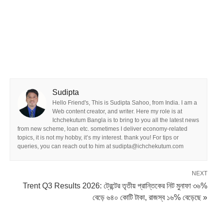
Sudipta
Hello Friend's, This is Sudipta Sahoo, from India. I am a
Web content creator, and writer. Here my role is at
Ichchekutum Bangla is to bring to you all the latest news
from new scheme, loan etc. sometimes I deliver economy-related
topics, it is not my hobby, it’s my interest. thank you! For tips or
queries, you can reach out to him at sudipta@ichchekutum.com
NEXT
Trent Q3 Results 2026: ট্রেন্টের তৃতীয় প্রান্তিকের নিট মুনাফা ৩৬%
বেড়ে ৬৪০ কোটি টাকা, রাজস্ব ১৬% বেড়েছে »