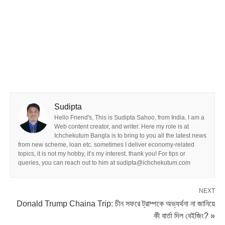
Sudipta
Hello Friend's, This is Sudipta Sahoo, from India. I am a
Web content creator, and writer. Here my role is at
Ichchekutum Bangla is to bring to you all the latest news
from new scheme, loan etc. sometimes I deliver economy-related
topics, it is not my hobby, it’s my interest. thank you! For tips or
queries, you can reach out to him at sudipta@ichchekutum.com
NEXT
Donald Trump Chaina Trip: চীন সফরে ট্রাম্পকে অভ্যর্থনা না জানিয়ে
কী বার্তা দিল বেইজিং? »