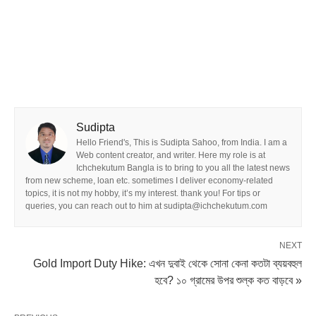
Sudipta
Hello Friend's, This is Sudipta Sahoo, from India. I am a
Web content creator, and writer. Here my role is at
Ichchekutum Bangla is to bring to you all the latest news
from new scheme, loan etc. sometimes I deliver economy-related
topics, it is not my hobby, it’s my interest. thank you! For tips or
queries, you can reach out to him at sudipta@ichchekutum.com
NEXT
Gold Import Duty Hike: এখন দুবাই থেকে সোনা কেনা কতটা ব্যয়বহুল
হবে? ১০ গ্রামের উপর শুল্ক কত বাড়বে »