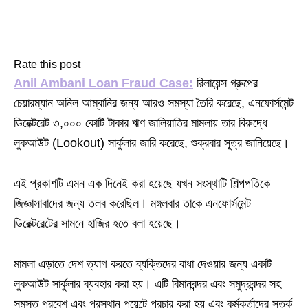
Rate this post
Anil Ambani Loan Fraud Case:
রিলায়েন্স গ্রুপের
চেয়ারম্যান অনিল আম্বানির জন্য আরও সমস্যা তৈরি করেছে, এনফোর্সমেন্ট
ডিরেক্টরেট ৩,০০০ কোটি টাকার ঋণ জালিয়াতির মামলায় তার বিরুদ্ধে
লুকআউট (Lookout) সার্কুলার জারি করেছে, শুক্রবার সূত্র জানিয়েছে।
এই প্রকাশটি এমন এক দিনেই করা হয়েছে যখন সংস্থাটি শিল্পপতিকে
জিজ্ঞাসাবাদের জন্য তলব করেছিল। মঙ্গলবার তাকে এনফোর্সমেন্ট
ডিরেক্টরেটের সামনে হাজির হতে বলা হয়েছে।
মামলা এড়াতে দেশ ত্যাগ করতে ব্যক্তিদের বাধা দেওয়ার জন্য একটি
লুকআউট সার্কুলার ব্যবহার করা হয়। এটি বিমানবন্দর এবং সমুদ্রবন্দর সহ
সমস্ত প্রবেশ এবং প্রস্থান পয়েন্টে প্রচার করা হয় এবং কর্মকর্তাদের সতর্ক