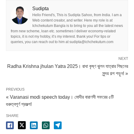
Sudipta
Hello Friend's, This is Sudipta Sahoo, from India. I am a
Web content creator, and writer. Here my role is at
Ichchekutum Bangla is to bring to you all the latest news
from new scheme, loan etc. sometimes I deliver economy-related
topics, it is not my hobby, it’s my interest. thank you! For tips or
queries, you can reach out to him at sudipta@ichchekutum.com
NEXT
Radha Krishna jhulan Yatra 2025। রাধা কৃষ্ণ ঝুলন যাত্রার পিছনের
সুন্দর গল্প পড়ুন! »
PREVIOUS
« Varanasi modi speech today। মোদীর বারাণসী সফরের ৫টি
গুরুত্বপূর্ণ প্রকল্প!
SHARE