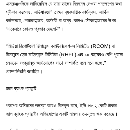
এক্সচেঞ্জগুলিকে জানিয়েছিল যে তারা তাদের বিরুদ্ধে নেওয়া পদক্ষেপের কথা
স্বীকার করলেও, অভিযানগুলি তাদের ব্যবসায়িক কার্যক্রম, আর্থিক
কর্মক্ষমতা, শেয়ারহোল্ডার, কর্মচারী বা অন্য কোনও স্টেকহোল্ডারের উপর
“একেবারে কোনও প্রভাব ফেলেনি”।
“মিডিয়া রিপোর্টগুলি রিলায়েন্স কমিউনিকেশনস লিমিটেড (RCOM) বা
রিলায়েন্স হোম ফাইন্যান্স লিমিটেড (RHFL)-এর ১০ বছরেরও বেশি পুরনো
লেনদেন সংক্রান্ত অভিযোগের সাথে সম্পর্কিত বলে মনে হচ্ছে,”
কোম্পানিগুলি বলেছিল।
জাল ব্যাংক গ্যারান্টি
গ্রুপের অনিয়মের তদন্ত আরও বিস্তৃত করে, ইডি ৬৮.২ কোটি টাকার
জাল ব্যাংক গ্যারান্টির অভিযোগের একটি মামলার তদন্তও শুরু করেছে।