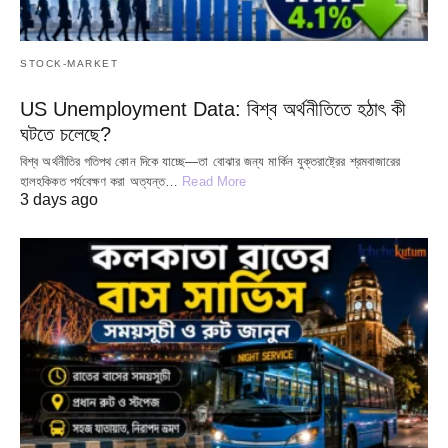
STOCK-MARKET
US Unemployment Data: বিশ্ব অর্থনীতিতে হঠাৎ কী
ঘটতে চলেছে?
বিশ্ব অর্থনীতির গতিপথ কোন দিকে যাচ্ছে—তা বোঝার জন্য মার্কিন যুক্তরাষ্ট্রের শ্রমবাজারের
হালহকিকত পর্যবেক্ষণ করা অত্যন্ত…
Read More
3 days ago