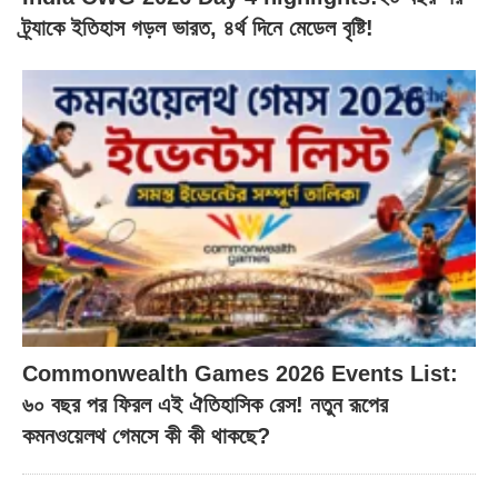
ট্র্যাকে ইতিহাস গড়ল ভারত, ৪র্থ দিনে মেডেল বৃষ্টি!
Commonwealth Games 2026 Events List:
৬০ বছর পর ফিরল এই ঐতিহাসিক রেস! নতুন রূপের
কমনওয়েলথ গেমসে কী কী থাকছে?