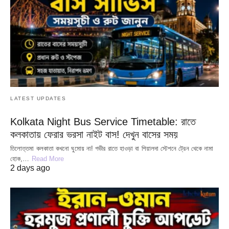
LATEST UPDATES
Kolkata Night Bus Service Timetable: রাতে
কলকাতায় ফেরার ভরসা নাইট বাস! দেখুন বাসের সময়
তিলোত্তমা কলকাতা কখনো ঘুমোয় না! গভীর রাতে হাওড়া বা শিয়ালদা স্টেশনে ট্রেন থেকে নামা
হোক,…
Read More
2 days ago