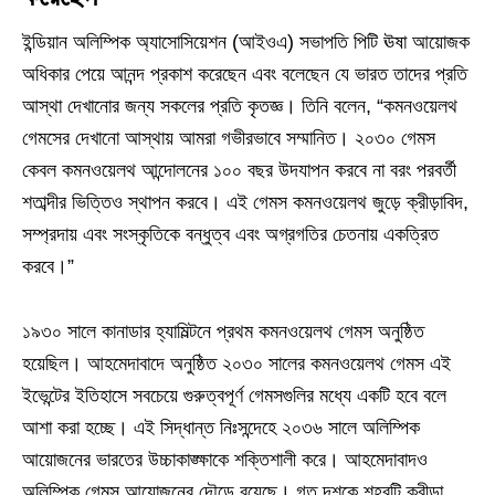
ইন্ডিয়ান অলিম্পিক অ্যাসোসিয়েশন (আইওএ) সভাপতি পিটি ঊষা আয়োজক
অধিকার পেয়ে আনন্দ প্রকাশ করেছেন এবং বলেছেন যে ভারত তাদের প্রতি
আস্থা দেখানোর জন্য সকলের প্রতি কৃতজ্ঞ। তিনি বলেন, “কমনওয়েলথ
গেমসের দেখানো আস্থায় আমরা গভীরভাবে সম্মানিত। ২০৩০ গেমস
কেবল কমনওয়েলথ আন্দোলনের ১০০ বছর উদযাপন করবে না বরং পরবর্তী
শতাব্দীর ভিত্তিও স্থাপন করবে। এই গেমস কমনওয়েলথ জুড়ে ক্রীড়াবিদ,
সম্প্রদায় এবং সংস্কৃতিকে বন্ধুত্ব এবং অগ্রগতির চেতনায় একত্রিত
করবে।”
১৯৩০ সালে কানাডার হ্যামিল্টনে প্রথম কমনওয়েলথ গেমস অনুষ্ঠিত
হয়েছিল। আহমেদাবাদে অনুষ্ঠিত ২০৩০ সালের কমনওয়েলথ গেমস এই
ইভেন্টের ইতিহাসে সবচেয়ে গুরুত্বপূর্ণ গেমসগুলির মধ্যে একটি হবে বলে
আশা করা হচ্ছে। এই সিদ্ধান্ত নিঃসন্দেহে ২০৩৬ সালে অলিম্পিক
আয়োজনের ভারতের উচ্চাকাঙ্ক্ষাকে শক্তিশালী করে। আহমেদাবাদও
অলিম্পিক গেমস আয়োজনের দৌড়ে রয়েছে। গত দশকে শহরটি ক্রীড়া